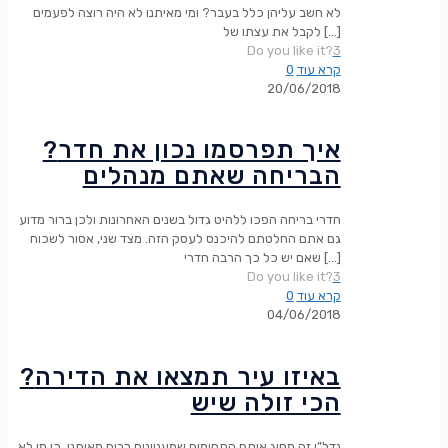
לא חשב עליהן כלל בעבר? ומי מאיתנו לא היה רוצה לפעמים
[…]
לקבל את עצתו של
Do you like it?
3
קרא עוד
0
20/06/2018
?איך תפרסמו נכון את חדר
הבריחה שאתם מנהלים
חדרי בריחה הפכו ללהיט גדול בשנים האחרונות ולכן ברור מדוע
גם אתם החלטתם להיכנס לעסק הזה. מצד שני, אסור לשכוח
[…]
שאם יש כל כך הרבה חדרי
Do you like it?
3
קרא עוד
0
04/06/2018
?באיזו עיר תמצאו את הדירה
הכי זולה שיש
נדל”ן זה מסוג אותם התחומים שמעניינים רבים מאיתנו, כי מי לא