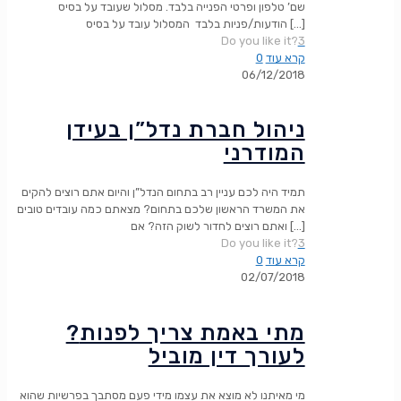
שם’ טלפון ופרטי הפנייה בלבד. מסלול שעובד על בסיס
[…]
הודעות/פניות בלבד המסלול עובד על בסיס
Do you like it?
3
קרא עוד
0
06/12/2018
ניהול חברת נדל”ן בעידן
המודרני
תמיד היה לכם עניין רב בתחום הנדל”ן והיום אתם רוצים להקים
את המשרד הראשון שלכם בתחום? מצאתם כמה עובדים טובים
[…]
ואתם רוצים לחדור לשוק הזה? אם
Do you like it?
3
קרא עוד
0
02/07/2018
?מתי באמת צריך לפנות
לעורך דין מוביל
מי מאיתנו לא מוצא את עצמו מידי פעם מסתבך בפרשיות שהוא