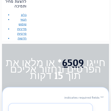
להצעת מחיר
ותמיכה
בלוג
תנאי
שימוש
מדיניות
פרטיות
חדשות
חייגו
6509
* או מלאו את
הפרטים ונחזור אליכם
תוך 15 דקות
" indicates required fields
*
"