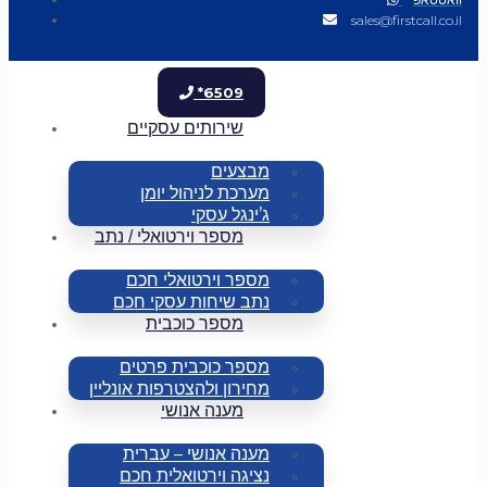
sales@firstcall.co.il
*6509
שירותים עסקיים
מבצעים
מערכת לניהול יומן
ג’ינגל עסקי
מספר וירטואלי / נתב
מספר וירטואלי חכם
נתב שיחות עסקי חכם
מספר כוכבית
מספר כוכבית פרטים
מחירון ולהצטרפות אונליין
מענה אנושי
מענה אנושי – עברית
נציגה וירטואלית חכם