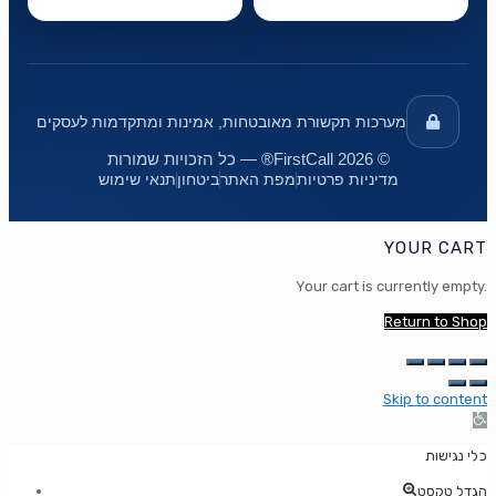
מערכות תקשורת מאובטחות, אמינות ומתקדמות לעסקים
© 2026 FirstCall® — כל הזכויות שמורות
מדיניות פרטיות
מפת האתר
ביטחון
תנאי שימוש
YOUR CART
Your cart is currently empty.
Return to Shop
Skip to content
Op
too
כלי נגישות
הגדל טקסט