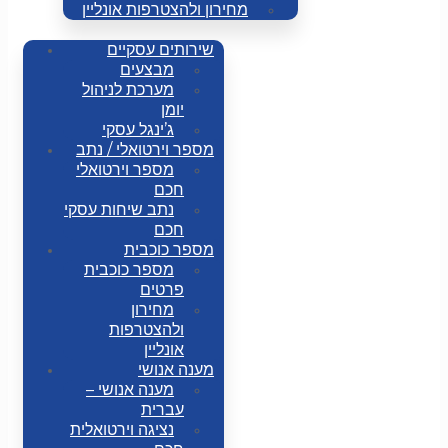
מחירון ולהצטרפות אונליין
שירותים עסקיים
מבצעים
מערכת לניהול
יומן
ג’ינגל עסקי
מספר וירטואלי / נתב
מספר וירטואלי
חכם
נתב שיחות עסקי
חכם
מספר כוכבית
מספר כוכבית
פרטים
מחירון
ולהצטרפות
אונליין
מענה אנושי
מענה אנושי –
עברית
נציגה וירטואלית