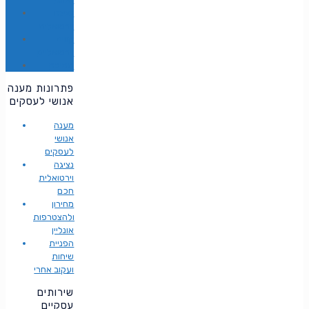
נציגה
וירטואלית
קווים
וירטואליים
תמיכה
פתרונות מענה
אנושי לעסקים
מענה
אנושי
לעסקים
נציגה
וירטואלית
חכם
מחירון
ולהצטרפות
אונליין
הפניית
שיחות
ועקוב אחרי
שירותים
עסקיים