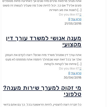
אתה מנהל מרפאת שיניים מזה שנים אך לאחרונה פחות מטופלים
פונים אליך? אם כך, יכול להיות שכל מה שעליך לעשות זה פשוט
[…]
לשנות את סוג השירות
Do you like it?
2
קרא עוד
0
21/05/2018
מענה אנושי למשרד עורך דין
מקצועי
אתה עורך דין שמנהל משרד מזה שנים? רוצה לקדם את העסק
שלך אך בכל זאת יוצא שבמהלך היממה אתה מפספס לא מעט
[…]
שיחות של לקוחות ולקוחות
Do you like it?
2
קרא עוד
0
30/04/2018
?מי זקוק למערך שירות מענה
טלפוני
כל חברה רוצה להצטיין, להיות הראשונה בכל. כך גם אתם בדואי