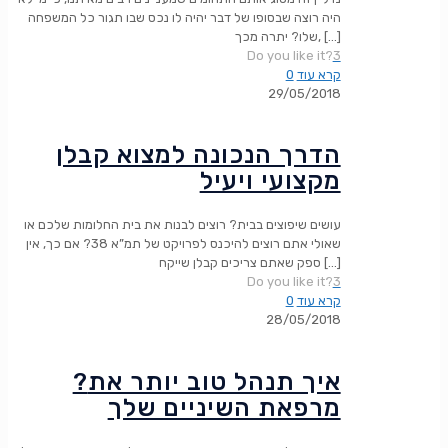
היה רוצה שבסופו של דבר יהיה לו נכס שבו תגור כל המשפחה
[…]
שלו? יתרה מכך,
Do you like it?
3
קרא עוד
0
29/05/2018
הדרך הנכונה למצוא קבלן
מקצועי ויעיל
עושים שיפוצים בבית? רוצים לבנות את בית החלומות שלכם או
שאולי אתם רוצים להיכנס לפרויקט של תמ”א 38? אם כך, אין
[…]
ספק שאתם צריכים קבלן שייקח
Do you like it?
3
קרא עוד
0
28/05/2018
?איך תנהל טוב יותר את
מרפאת השיניים שלך