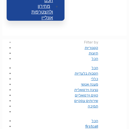
חכם
מחירון
ולהצטרפות
אונליין
Filter by
קטגוריות
תיוגות
הכל
הכל
הטבות בלעדיות
כללי
מענה אנושי
נציגה וירטואלית
קווים וירטואליים
שירותים עסקיים
תמיכה
הכל
firstcall