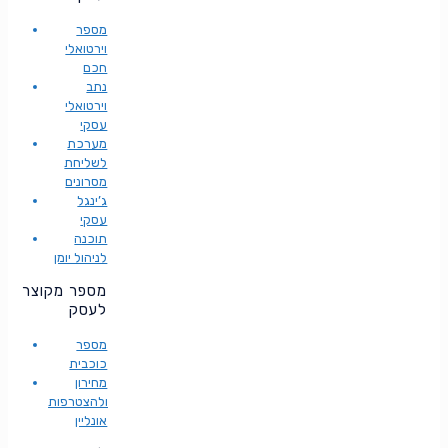
מספר
וירטואלי
חכם
נתב
וירטואלי
עסקי
מערכת
לשליחת
מסרונים
ג’ינגל
עסקי
תוכנה
לניהול יומן
מספר מקוצר
לעסק
מספר
כוכבית
מחירון
ולהצטרפות
אונליין