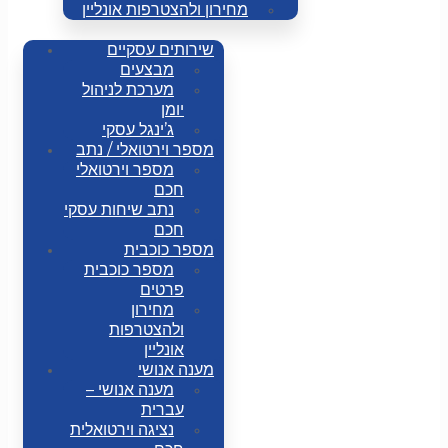
מחירון ולהצטרפות אונליין
שירותים עסקיים
מבצעים
מערכת לניהול
יומן
ג’ינגל עסקי
מספר וירטואלי / נתב
מספר וירטואלי
חכם
נתב שיחות עסקי
חכם
מספר כוכבית
מספר כוכבית
פרטים
מחירון
ולהצטרפות
אונליין
מענה אנושי
מענה אנושי –
עברית
נציגה וירטואלית