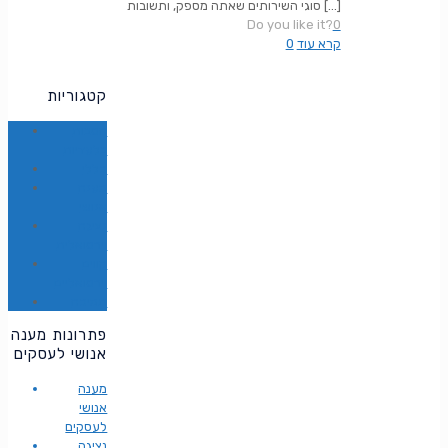
[…]
סוגי השירותים שאתה מספק, ותשובות
Do you like it?
0
קרא עוד
0
קטגוריות
הטבות
בלעדיות
כללי
מענה
אנושי
נציגה
וירטואלית
קווים
וירטואליים
תמיכה
פתרונות מענה
אנושי לעסקים
מענה
אנושי
לעסקים
נציגה