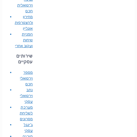
וירטואלית
חכם
מחירון
ולהצטרפות
אונליין
הפניית
שיחות
ועקוב אחרי
שירותים
עסקיים
מספר
וירטואלי
חכם
נתב
וירטואלי
עסקי
מערכת
לשליחת
מסרונים
ג’ינגל
עסקי
תוכנה