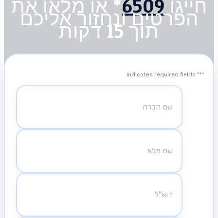
חייגו
6509
* או מלאו את
הפרטים ונחזור אליכם
תוך 15 דקות
" indicates required fields
*
"