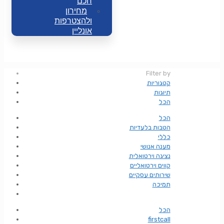
חכם
מחירון
ולהצטרפות
אונליין
Filter by
קטגוריות
תיוגות
הכל
הכל
הטבות בלעדיות
כללי
מענה אנושי
נציגה וירטואלית
קווים וירטואליים
שירותים עסקיים
תמיכה
הכל
firstcall