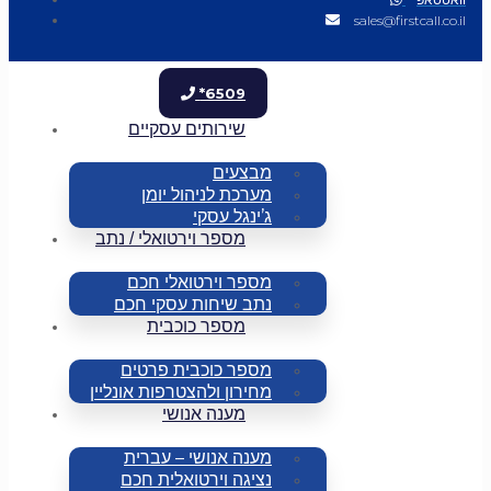
sales@firstcall.co.il
*6509
שירותים עסקיים
מבצעים
מערכת לניהול יומן
ג’ינגל עסקי
מספר וירטואלי / נתב
מספר וירטואלי חכם
נתב שיחות עסקי חכם
מספר כוכבית
מספר כוכבית פרטים
מחירון ולהצטרפות אונליין
מענה אנושי
מענה אנושי – עברית
נציגה וירטואלית חכם