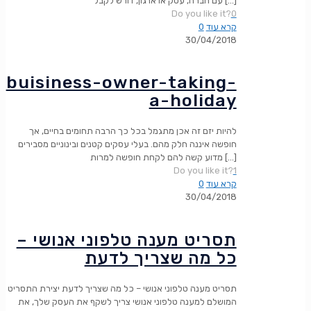
[…]
עם חברה, עסק או ארגון, דורש לקבל
Do you like it?
0
קרא עוד
0
30/04/2018
buisiness-owner-taking-
a-holiday
להיות יזם זה אכן מתגמל בכל כך הרבה תחומים בחיים, אך
חופשה איננה חלק מהם. בעלי עסקים קטנים ובינוניים מסבירים
[…]
מדוע קשה להם לקחת חופשה למרות
Do you like it?
1
קרא עוד
0
30/04/2018
תסריט מענה טלפוני אנושי –
כל מה שצריך לדעת
תסריט מענה טלפוני אנושי – כל מה שצריך לדעת יצירת התסריט
המושלם למענה טלפוני אנושי צריך לשקף את העסק שלך, את