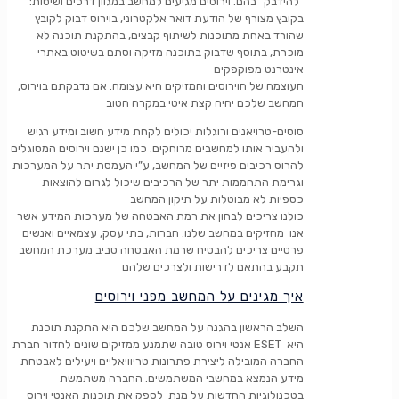
“להידבק” בהם. וירוסים מגיעים למחשב במגוון דרכים ושיטות:
בקובץ מצורף של הודעת דואר אלקטרוני, בוירוס דבוק לקובץ
שהורד באחת מתוכנות לשיתוף קבצים, בהתקנת תוכנה לא
מוכרת, בתוסף שדבוק בתוכנה מזיקה וסתם בשיטוט באתרי
אינטרנט מפוקפקים
העוצמה של הוירוסים והמזיקים היא עצומה. אם נדבקתם בוירוס,
המחשב שלכם יהיה קצת איטי במקרה הטוב
סוסים-טרויאנים ורוגלות יכולים לקחת מידע חשוב ומידע רגיש
ולהעביר אותו למחשבים מרוחקים. כמו כן ישנם וירוסים המסוגלים
להרוס רכיבים פיזיים של המחשב, ע”י העמסת יתר על המערכות
וגרימת התחממות יתר של הרכיבים שיכול לגרום להוצאות
כספיות לא מבוטלות על תיקון המחשב
כולנו צריכים לבחון את רמת האבטחה של מערכות המידע אשר
אנו מחזיקים במחשב שלנו. חברות, בתי עסק, עצמאיים ואנשים
פרטיים צריכים להבטיח שרמת האבטחה סביב מערכת המחשב
תקבע בהתאם לדרישות ולצרכים שלהם
איך מגינים על המחשב מפני וירוסים
השלב הראשון בהגנה על המחשב שלכם היא התקנת תוכנת
אנטי וירוס טובה שתמנע ממזיקים שונים לחדור חברת ESET היא
החברה המובילה ליצירת פתרונות טריוויאליים ויעילים לאבטחת
מידע הנמצא במחשבי המשתמשים. החברה משתמשת
בטכנולוגיות החדשות על מנת לספק את תוכנות האנטי וירוס