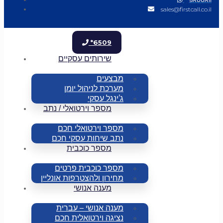
sales@firstcall.co.il
*6509
שירותים עסקיים
מבצעים
מערכת לניהול יומן
ג’ינגל עסקי
מספר וירטואלי / נתב
מספר וירטואלי חכם
נתב שיחות עסקי חכם
מספר כוכבית
מספר כוכבית פרטים
מחירון ולהצטרפות אונליין
מענה אנושי
מענה אנושי – עברית
נציגה וירטואלית חכם