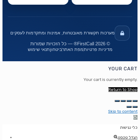
מערכות תקשורת מאובטחות, אמינות ומתקדמות לעסקים
© 2026 FirstCall® — כל הזכויות שמורות
מדיניות פרטיות
מפת האתר
ביטחון
תנאי שימוש
YOUR CART
Your cart is currently empty.
Return to Shop
Skip to content
Op
too
כלי נגישות
הגדל טקסט