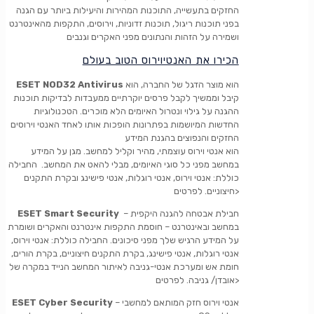
החזקים בתעשייה, התוכנות המהירות והיעילות ביותר עם הגנה
בפני תוכנות ריגול, תוכנות זדוניות, וירוסים, התקפות מהאינטרנט
ושמירה על הזהות והנתונים מפני האקרים וגנבים
הכירו את האנטיוירוס הטוב בעולם
הוא מוצר הדגל של החברה, הוא
ESET NOD32 Antivirus
קיבל וממשיך לקבל פרסים יוקרתיים ממעבדות לבדיקות תוכנות
ההגנה על גילוי ונטרול האיומים הלא מוכרים. הטכנולוגיות
החדשות המיושמות בפתרונות הופכות אותו לאחד האנטי וירוסים
החזקים והנפוצים בהגנת המידע
הוא אנטי וירוס עוצמתי, מהיר וקליל למחשב. מגן על המידע
במחשב מפני כל סוגי האיומים, מבלי להאט את המחשב. החבילה
כוללת: אנטי וירוס, אנטי רוגלות, אנטי פישינג ובקרת התקנים
חיצוניים. לפרטים>
– חבילת אבטחה להגנה היקפית
ESET Smart Security
במחשב ובאינטרנט – חוסמת התקפות אינטרנט והאקרים ושומרת
על המידע הרגיש שלך מפני סיכונים. החבילה כוללת: אנטי וירוס,
אנטי רוגלות, אנטי פישינג, בקרת התקנים חיצוניים, בקרת הורים,
חומת אש ומערכת אנטי-גניבה לאיתור המחשב הנייד במקרה של
אובדן/ גניבה. לפרטים>
– אנטי וירוס חזק המותאם למחשבי
ESET Cyber Security