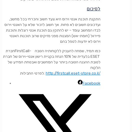
לסיכום
התקנת תוכנת אנטי וירוס היא צעד חשוב והכרחי בכל מחשב,
ועדכונים חשובים לא פחות. אך חשוב לזכור שלא על האנטי וירוס
לבדו המחשב עומד – יש להתקין גם תוכנת אנטי רוגלות ותוכנת
פיירוול (חומת-אש) המגנות מפני מזיקים שרוב תוכנות האנטי
וירוס לא יודעות לטפל בהם
חברתFirstCall- כמו תמיד, שמחה להעניק ללקוחותיה הטבה
בלעדית של 10% הנחה בקניית רישון אנטי-וירוס של חברת ESET
לטובת ההגנה הטובה ביותר על המחשבים ואבטחת המידע של
הלקוח
http://firstcall.eset-store.co.il/
לפרטי החבילות:
Facebook