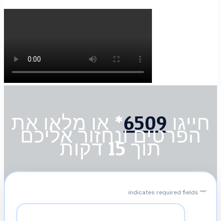
חייגו
6509
* או מלאו את
הפרטים ונחזור אליכם
תוך 15 דקות
" indicates required fields
*
"