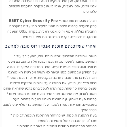
מק, מגן מפני מזיקים המיועדים למערכת הפעלה OSx. כולל:
אנטי וירוס, אנטי רוגלות, אנטי פישינג ובקרת התקנים חיצוניים.
לפרטים>
– חבילת אבטחה מותאמת
ESET Cyber Security Pro
למק מיועדת להגנה היקפית מפני מזיקים המיועדים למערכת
הפעלה OSx. החבילה כוללת: אנטי וירוס, אנטי רוגלות, בקרת
התקנים חיצוניים, בקרת הורים וחומת אש. לפרטים>
ואחרי שעידכנתם תוכנת אנטי וירוס טובה למחשב
* חשוב שתוכנת הפיירוול שהיא חומת-אש, תפעל כל עוד
המחשב מחובר לאינטרנט. התוכנה מגנה על המחשב גם מפני
וירוסים וסוסים טרויאנים ידועים, מפני התקפות האקרים, ומגנה
על המידע שבמחשב מפני יציאה לא רצויה אל רשת האינטרנט
* חובה לעדכן את תוכנות ההגנה בקביעות. עדכון תוכנת אנטי
וירוס מידי יום, מיידע את התוכנה על וירוסים ומזיקים חדשים
שנצפו ברשת כך שהתוכנה תדע לטפל בהם ברגע שתראה אותם
* חשוב לסרוק את המחשב מפני מזיקים עם תוכנת האנטי וירוס
לפחות פעם בשבוע. עם תוכנת האנטי רוגלות לפחות פעם
בשבועיים. הסריקות נועדו לשמור על המחשב כדי שלא יגיע למצב
בלתי הפיך
* בעת התקנת תוכנות, יש להיזהר מהתקנת תוכנות דבוקות
שבד”כ הן תוכנות ריגול שמזיקות למחשב
* להיזהר מפרסומות חשודות שמובילות לאתרים מזיקים