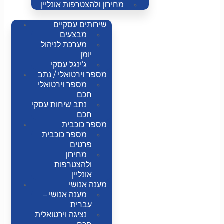
מחירון ולהצטרפות אונליין
שירותים עסקיים
מבצעים
מערכת לניהול
יומן
ג’ינגל עסקי
מספר וירטואלי / נתב
מספר וירטואלי
חכם
נתב שיחות עסקי
חכם
מספר כוכבית
מספר כוכבית
פרטים
מחירון
ולהצטרפות
אונליין
מענה אנושי
מענה אנושי –
עברית
נציגה וירטואלית