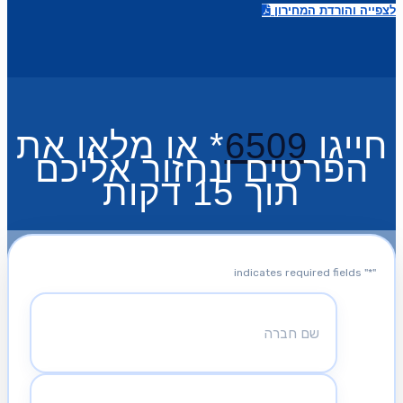
לצפייה והורדת המחירון
חייגו
6509
* או מלאו את
הפרטים ונחזור אליכם
תוך 15 דקות
" indicates required fields
*
"