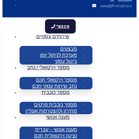
sales@firstcall.co.il
*6509
שירותים עסקיים
מבצעים
מערכת לניהול יומן
ג’ינגל עסקי
מספר וירטואלי / נתב
מספר וירטואלי חכם
נתב שיחות עסקי חכם
מספר כוכבית
מספר כוכבית פרטים
מחירון ולהצטרפות אונליין
מענה אנושי
מענה אנושי – עברית
נציגה וירטואלית חכם