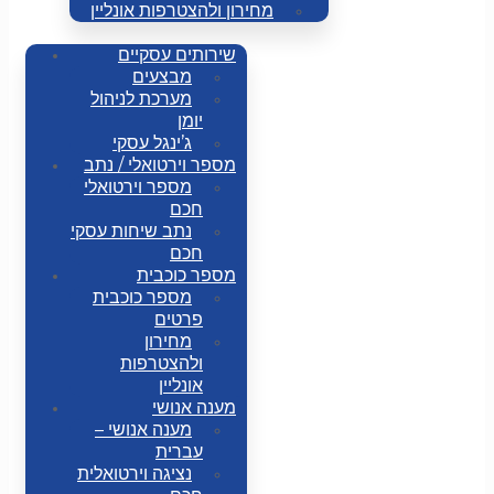
מחירון ולהצטרפות אונליין
שירותים עסקיים
מבצעים
מערכת לניהול
יומן
ג’ינגל עסקי
מספר וירטואלי / נתב
מספר וירטואלי
חכם
נתב שיחות עסקי
חכם
מספר כוכבית
מספר כוכבית
פרטים
מחירון
ולהצטרפות
אונליין
מענה אנושי
מענה אנושי –
עברית
נציגה וירטואלית