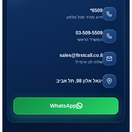
*6509
חיוג מהיר מכל טלפון
03-509-5509
המשרד הראשי
sales@firstcall.co.il
שלחו לנו אימייל
יגאל אלון 98, תל אביב
WhatsApp