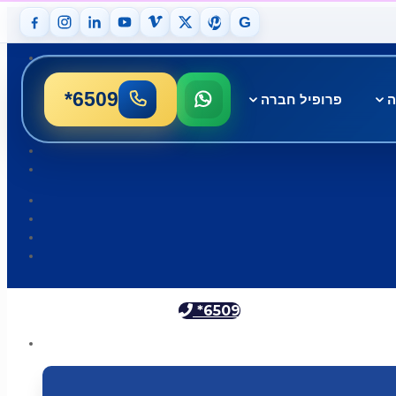
G
*6509
ה
פרופיל חברה
*6509