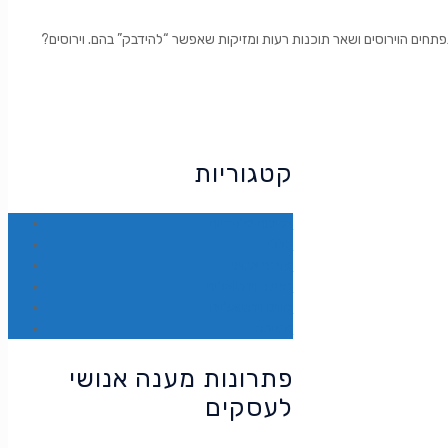
?מה זה וירוס במחשב רשת האינטרנט היום מפותחת מאוד וממשיכה להתפתח כל הזמן, בד בבד מתפתחים הוירוסים ושאר תוכנות רעות ומזיקות שאפשר “להידבק” בהם. וירוסים
קטגוריות
הטבות בלעדיות
כללי
מענה אנושי
נציגה וירטואלית
קווים וירטואליים
תמיכה
פתרונות מענה אנושי
לעסקים