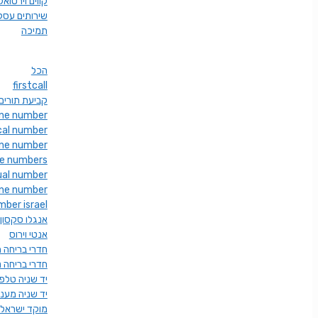
קווים וירטואל
שירותים עסק
תמיכה
הכל
firstcall
firstcall קביעת תורים
ne number
ocal number
one number
ne numbers
tual number
hone number
mber israel
אנגלו סקסון
אנטי וירוס
חדרי בריחה 
חדרי בריחה נ
יד שניה טלפו
יד שניה מענה
מוקד ישראל