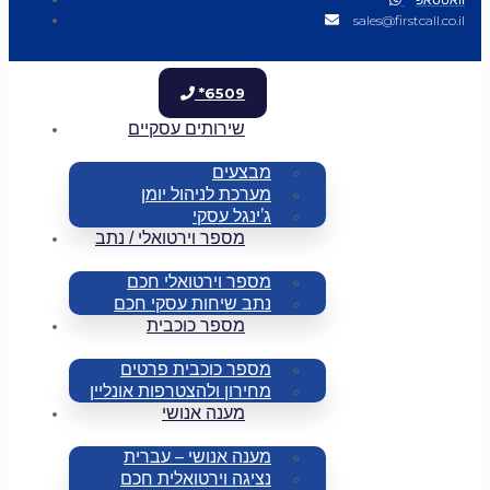
sales@firstcall.co.il
*6509
שירותים עסקיים
מבצעים
מערכת לניהול יומן
ג’ינגל עסקי
מספר וירטואלי / נתב
מספר וירטואלי חכם
נתב שיחות עסקי חכם
מספר כוכבית
מספר כוכבית פרטים
מחירון ולהצטרפות אונליין
מענה אנושי
מענה אנושי – עברית
נציגה וירטואלית חכם