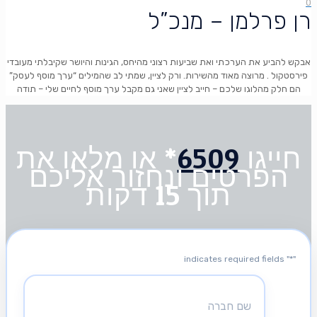
0
רן פרלמן – מנכ”ל
אבקש להביע את הערכתי ואת שביעות רצוני מהיחס, הגינות והיושר שקיבלתי מעובדי
פירסטקול . מרוצה מאוד מהשירות. ורק לציין, שמתי לב שהמילים “ערך מוסף לעסק”
הם חלק מהלוגו שלכם – חייב לציין שאני גם מקבל ערך מוסף לחיים שלי – תודה
חייגו
6509
* או מלאו את
הפרטים ונחזור אליכם
תוך 15 דקות
" indicates required fields
*
"