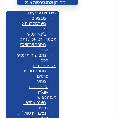
מחירון ולהצטרפות אונליין
שירותים עסקיים
מבצעים
מערכת לניהול
יומן
ג’ינגל עסקי
מספר וירטואלי / נתב
מספר וירטואלי
חכם
נתב שיחות עסקי
חכם
מספר כוכבית
מספר כוכבית
פרטים
מחירון
ולהצטרפות
אונליין
מענה אנושי
מענה אנושי –
עברית
נציגה וירטואלית