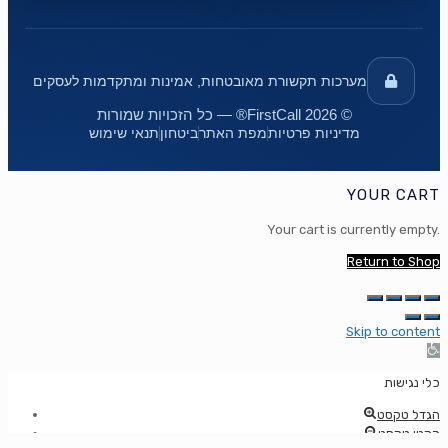
מערכות תקשורת מאובטחות, אמינות ומתקדמות לעסקים
© 2026 FirstCall® — כל הזכויות שמורות
מדיניות פרטיות
מפת האתר
ביטחון
תנאי שימוש
YOUR CART
Your cart is currently empty.
Return to Shop
Skip to content
Op
too
כלי נגישות
הגדל טקסט
הקטן טקסט