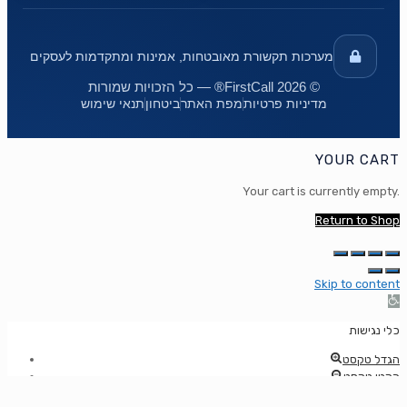
מערכות תקשורת מאובטחות, אמינות ומתקדמות לעסקים
© 2026 FirstCall® — כל הזכויות שמורות
מדיניות פרטיות
מפת האתר
ביטחון
תנאי שימוש
YOUR CART
Your cart is currently empty.
Return to Shop
Skip to content
Op
too
כלי נגישות
הגדל טקסט
הקטן טקסט
מגווני אפור