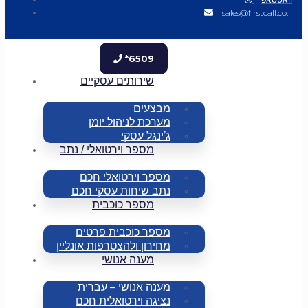
sales@firstcall.co.il
*6509
שירותים עסקיים
מבצעים
מערכת לניהול יומן
ג’ינגל עסקי
מספר וירטואלי / נתב
מספר וירטואלי חכם
נתב שיחות עסקי חכם
מספר כוכבית
מספר כוכבית פרטים
מחירון ולהצטרפות אונליין
מענה אנושי
מענה אנושי – עברית
נציגה וירטואלית חכם