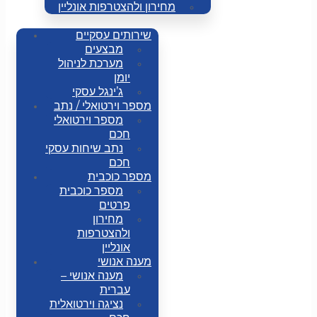
מחירון ולהצטרפות אונליין
שירותים עסקיים
מבצעים
מערכת לניהול
יומן
ג’ינגל עסקי
מספר וירטואלי / נתב
מספר וירטואלי
חכם
נתב שיחות עסקי
חכם
מספר כוכבית
מספר כוכבית
פרטים
מחירון
ולהצטרפות
אונליין
מענה אנושי
מענה אנושי –
עברית
נציגה וירטואלית