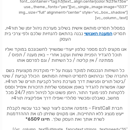
font_container=”tag:h3|text_align:center|color:%231e73be”
use_theme_fonts=”yes”][vc_single_image image=”1337″
img_size=”full” alignment=”center” style=”vc_box_shadow”]
[vc_column_text]
במסלול תסריט מותאם אישית בשילוב מערכת ניהול יומן של תור4יו,
תסריט
המענה האנושי
נבנה בהתאם להנחיות שלכם ולפי צרכי בית
העסק
אנו מקצים לכם מספר טלפון ייעודי שמשוייך לחשבונכם במוקד ואליו
תוכל להגדיר הפניית שיחות ועקוב אחרי – באין מענה / תפוס /
ממתינה / אין קליטה / כל השיחות / וגם לפרסם אותו
כל השיחות הנכנסות למוקד נענות על ידי מוקדנית מקצועית בשם
החברה שלך ובהתאם לתסריט השיחה המותאם הכולל קביעת / שינוי
/ביטול תורים ופגישות דרך מערכת ניהול לקביעת תורים של תור4יו.
ישנה אפשרות להגדיר באופן אוטומטי שליחת תזכורות אימייל וסמס
ללקוחות לפני מועד התור, היומן פשוט וקל לניהול וזמין 24/7 מכל
מחשב, טאבלט ומכשיר סלולרי ואפילו דרך אפליקציה תור4יו
חברת
FirstCall – מזמינה אתכם ליצור קשר כבר עכשיו לקבלת
ייעוץ מנציג ללא התחייבות.
אנו מקווים שתיתן לנו את הההזדמנות
לשרת אותך ואת העסק שלך.
חייגו 6509*
[/vc_column_text][ultimate_fancytext strings_textspeed=”35″