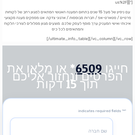
us%2F|||”]
עם ניסיון של מעל 15 שנים בתחום המענה האנושי המתאים למגוון רחב של לקוחות
פרטיים / סטארט-אפ / חברות מבוססות / ארגוני צדקה. אנו מספקים מענה מקצועי
איכותי ואישי המעניק ערך מוסף לעסק שלכם. מוצעים מגוון מסלולים לצורכי הלקוח
והמתאימים לכל כיס
[/ultimate_info_table][/vc_column][/vc_row]
חייגו
6509
* או מלאו את
הפרטים ונחזור אליכם
תוך 15 דקות
" indicates required fields
*
"