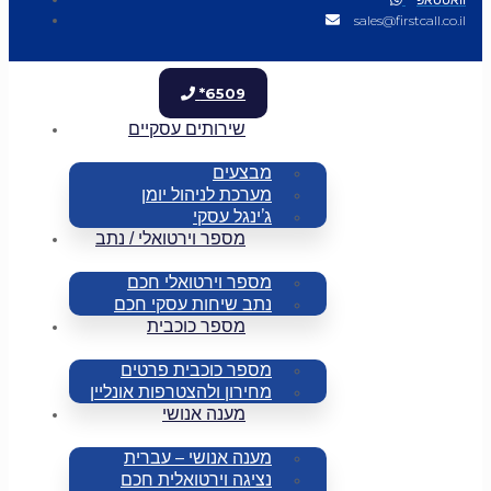
sales@firstcall.co.il
*6509
שירותים עסקיים
מבצעים
מערכת לניהול יומן
ג’ינגל עסקי
מספר וירטואלי / נתב
מספר וירטואלי חכם
נתב שיחות עסקי חכם
מספר כוכבית
מספר כוכבית פרטים
מחירון ולהצטרפות אונליין
מענה אנושי
מענה אנושי – עברית
נציגה וירטואלית חכם