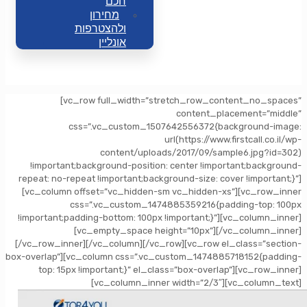
חכם
מחירון
ולהצטרפות
אונליין
[vc_row full_width=”stretch_row_content_no_spaces”
content_placement=”middle”
css=”.vc_custom_1507642556372{background-image:
url(https://www.firstcall.co.il/wp-
content/uploads/2017/09/sample6.jpg?id=302)
!important;background-position: center !important;background-
repeat: no-repeat !important;background-size: cover !important;}”]
[vc_column offset=”vc_hidden-sm vc_hidden-xs”][vc_row_inner
css=”.vc_custom_1474885359216{padding-top: 100px
!important;padding-bottom: 100px !important;}”][vc_column_inner]
[vc_empty_space height=”10px”][/vc_column_inner]
[/vc_row_inner][/vc_column][/vc_row][vc_row el_class=”section-
box-overlap”][vc_column css=”.vc_custom_1474885718152{padding-
top: 15px !important;}” el_class=”box-overlap”][vc_row_inner]
[vc_column_inner width=”2/3″][vc_column_text]