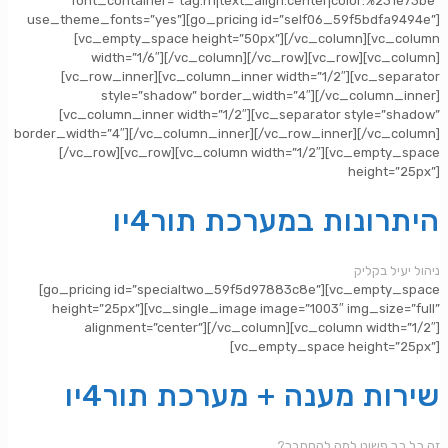
font_container=”tag:h1|text_align:center|color:%231e73be”
use_theme_fonts=”yes”][go_pricing id=”self06_59f5bdfa9494e”]
[vc_empty_space height=”50px”][/vc_column][vc_column
width=”1/6″][/vc_column][/vc_row][vc_row][vc_column]
[vc_row_inner][vc_column_inner width=”1/2″][vc_separator
style=”shadow” border_width=”4″][/vc_column_inner]
[vc_column_inner width=”1/2″][vc_separator style=”shadow”
border_width=”4″][/vc_column_inner][/vc_row_inner][/vc_column]
[/vc_row][vc_row][vc_column width=”1/2″][vc_empty_space
height=”25px”]
היתרונות במערכת תור4יו
ניהול יעיל בקליק
[go_pricing id=”specialtwo_59f5d97883c8e”][vc_empty_space
height=”25px”][vc_single_image image=”1003″ img_size=”full”
alignment=”center”][/vc_column][vc_column width=”1/2″]
[vc_empty_space height=”25px”]
שירות מענה + מערכת תור4יו
?זה כל כך פשוט למה להסתבך