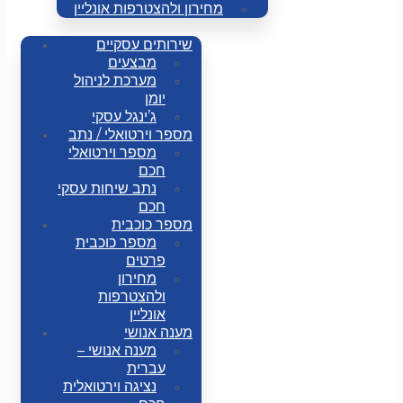
מחירון ולהצטרפות אונליין
שירותים עסקיים
מבצעים
מערכת לניהול
יומן
ג’ינגל עסקי
מספר וירטואלי / נתב
מספר וירטואלי
חכם
נתב שיחות עסקי
חכם
מספר כוכבית
מספר כוכבית
פרטים
מחירון
ולהצטרפות
אונליין
מענה אנושי
מענה אנושי –
עברית
נציגה וירטואלית