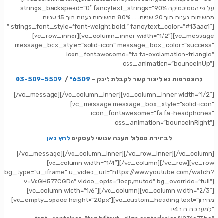
strings_backspeed=”0″ fancytext_strings=”על פי הסטיסטיקה 90%
מהשיחות נענות תוך 20 שניות….. 80% מהשיחות נענות תוך 15 שניות
” strings_font_style=”font-weight:bold;” fancytext_color=”#13aac1″]
[vc_row_inner][vc_column_inner width=”1/2″][vc_message
message_box_style=”solid-icon” message_box_color=”success”
icon_fontawesome=”fa fa-exclamation-triangle”
css_animation=”bounceInUp”]
להצטרפות נא ליצור קשר לקבלת לינק –
6509*
/
03-509-5509
[/vc_message][/vc_column_inner][vc_column_inner width=”1/2″]
[vc_message message_box_style=”solid-icon”
icon_fontawesome=”fa fa-headphones”
css_animation=”bounceInRight”]
לבחירת מסלול מענה אנושי לעסקים
לחץ כאן
[/vc_message][/vc_column_inner][/vc_row_inner][/vc_column]
[vc_column width=”1/4″][/vc_column][/vc_row][vc_row
bg_type=”u_iframe” u_video_url=”https://www.youtube.com/watch?
v=VsGH577CGDc” video_opts=”loop,muted” bg_override=”full”]
[vc_column width=”1/6″][/vc_column][vc_column width=”2/3″]
[vc_empty_space height=”20px”][vc_custom_heading text=”מחירון
למערכת תור4יו”