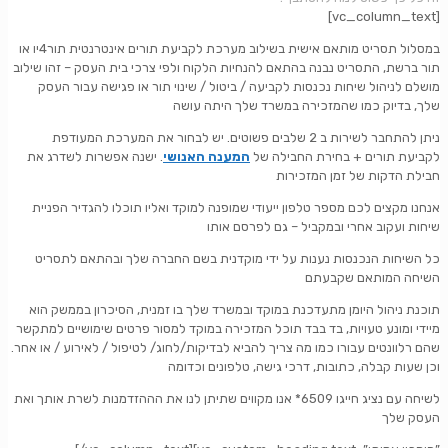
[vc_column_text]
במסלול תסריט מותאם אישית בשילוב מערכת לקביעת תורים אינטרנטית תור4יו או
תור ברשת, התסריט נבנה בהתאם להנחיות הלקוח ולפי צרכי בית העסק – זהו שילוב
מושלם לניהול שיחות נכנסות לקביעה / ביטול / שינוי תור או פגישה עבור העסק
שלך, בדיוק כמו שהמזכירה במשרד שלך היתה עושה
ניתן להתחבר לשירות ב 2 שלבים פשוטים. יש לבחור את המערכת המעודפת
לקביעת תורים + בחירת החבילה של
המענה האנושי
. ישנה אפשרות לשדרג את
חבילת הדקות של זמן המזכירות
אנחנו מקצים לכם מספר טלפון ייעודי שמופנה למוקד ואליו תוכלו להגדיר הפניית
שיחות ועקוב אחרי ובמקביל – גם לפרסם אותו
כל השיחות הנכנסות נענות על ידי מוקדנית בשם החברה שלך ובהתאם לתסריט
השיחה המותאם שקבעתם
תוכנת ניהול היומן מתעדכנת במוקד ובמשרד שלך בו זמנית, הסיכרון בממשק הוא
מיידי ומונע טעויות, בד בבד תוכל המזכירה במוקד למסור פרטים שימושיים למתקשר
שהם רלוונטים עבורו כמו מה צריך להביא לבדיקות/לחוג/ לטיפול / לאירוע / או אחר.
וכן שעות קבלה, כתובות, דרכי גישה, טלפונים וכדומה
לשיחה עם נציג חייגו 6509* אנו מקווים שתיתן לנו את הההזדמנות לשרת אותך ואת
העסק שלך