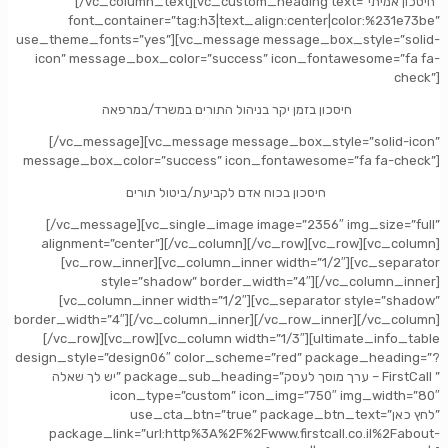
[/vc_column_text][vc_custom_heading text=”חיסכון אמיתי”
font_container=”tag:h3|text_align:center|color:%231e73be”
use_theme_fonts=”yes”][vc_message message_box_style=”solid-
icon” message_box_color=”success” icon_fontawesome=”fa fa-
check”]
חיסכון בזמן יקר בניהול התורים במשרד/במרפאה
[/vc_message][vc_message message_box_style=”solid-icon”
message_box_color=”success” icon_fontawesome=”fa fa-check”]
חיסכון בכוח אדם לקביעת/ביטול תורים
[/vc_message][vc_single_image image=”2356″ img_size=”full”
alignment=”center”][/vc_column][/vc_row][vc_row][vc_column]
[vc_row_inner][vc_column_inner width=”1/2″][vc_separator
style=”shadow” border_width=”4″][/vc_column_inner]
[vc_column_inner width=”1/2″][vc_separator style=”shadow”
border_width=”4″][/vc_column_inner][/vc_row_inner][/vc_column]
[/vc_row][vc_row][vc_column width=”1/3″][ultimate_info_table
design_style=”design06″ color_scheme=”red” package_heading=”?
יש לך שאלה” package_sub_heading=”ערך מוסך לעסק – FirstCall ”
icon_type=”custom” icon_img=”750″ img_width=”80″
use_cta_btn=”true” package_btn_text=”לחץ כאן”
package_link=”url:http%3A%2F%2Fwww.firstcall.co.il%2Fabout-