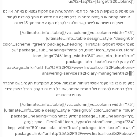
us%2Ffaq%2F||target:%20_blank|”]
אנו מאמינים בשקיפות מלאה. כל תנאי ההתקשרות עם הלקוח נמצאים באתר, אין לנו
אותיות קטנות או סעיפים נסתרים. לכל שאלה אנו מזמינים אותך להיכנס לעמוד
שאלות נפוצות או ליצור קשר טלפוני לקבלת מענה אנושי תוך 15 שניות
[/ultimate_info_table][/vc_column][vc_column width=”1/3″]
[ultimate_info_table design_style=”design06″
color_scheme=”green” package_heading=”FirstCall מענה אנושי לעסקים
של” package_sub_heading=”פשוט, קל, ומהיר” icon_type=”custom”
icon_img=”746″ img_width=”80″ use_cta_btn=”true”
package_btn_text=”לחץ כאן לפרטים”
package_link=”url:http%3A%2F%2Fwww.firstcall.co.il%2Ftelephone-
answering-services%2Fdiary-managment%2F|||”]
למעונינים בגיבוי מענה אנושי לשיחות הנכנסות אליכם, המוקדנית תענה בשם החברה
שלך בהתאם להנחיות של תסריט השיחה, את כל הפניות תקבלו במייל באופן מיידי
עם פרטי הפנייה
[/ultimate_info_table][/vc_column][vc_column width=”1/3″]
[ultimate_info_table design_style=”design06″ color_scheme=”blue”
package_heading=”?מדוע לבחור בנו” package_sub_heading=”ערך
מוסך לעסק – FirstCall ” icon_type=”custom” icon_img=”734″
img_width=”80″ use_cta_btn=”true” package_btn_text=”קרא עוד”
package_link=”url:http%3A%2F%2Fwww.firstcall.co.il%2Fabout-