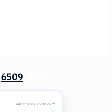
חייגו
6509
*
" indicates required fields
*
"