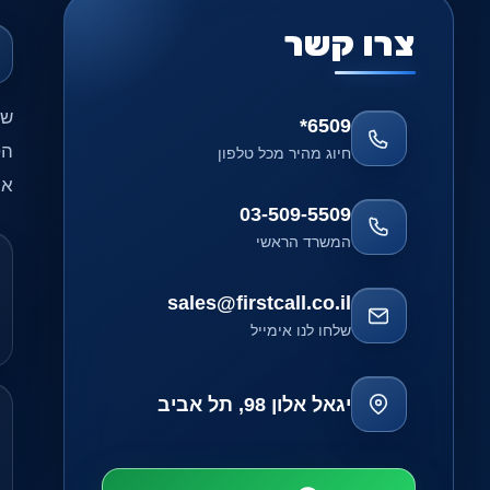
צרו קשר
שי
*6509
הט
חיוג מהיר מכל טלפון
אח
03-509-5509
המשרד הראשי
sales@firstcall.co.il
שלחו לנו אימייל
יגאל אלון 98, תל אביב