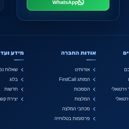
WhatsApp
ם
אודות החברה
מידע ועדכ
כם
אודותינו
שאלות נפו
המותג FirstCall
בלוג
ירטואלי
הסמכות
חדשות
טואלי
המלצות
יצירת קש
מכתבי המלצה
פרסומות בטלוויזיה