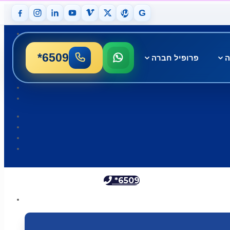
G
*6509
ה
פרופיל חברה
*6509