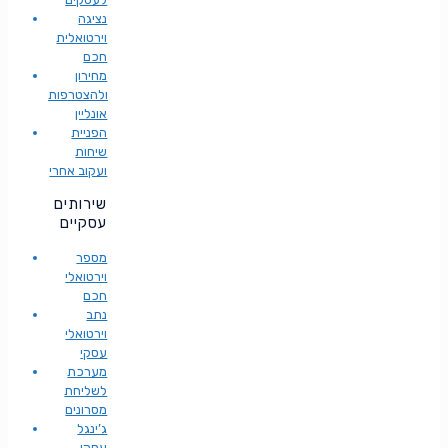
נציגה
וירטואלית
חכם
מחירון
ולהצטרפות
אונליין
הפניית
שיחות
ועקוב אחרי
שירותים
עסקיים
מספר
וירטואלי
חכם
נתב
וירטואלי
עסקי
מערכת
לשליחת
מסרונים
ג’ינגל
עסקי