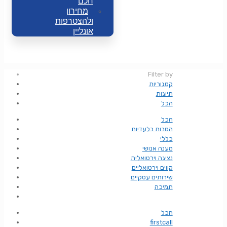
חכם
מחירון
ולהצטרפות
אונליין
Filter by
קטגוריות
תיוגות
הכל
הכל
הטבות בלעדיות
כללי
מענה אנושי
נציגה וירטואלית
קווים וירטואליים
שירותים עסקיים
תמיכה
הכל
firstcall