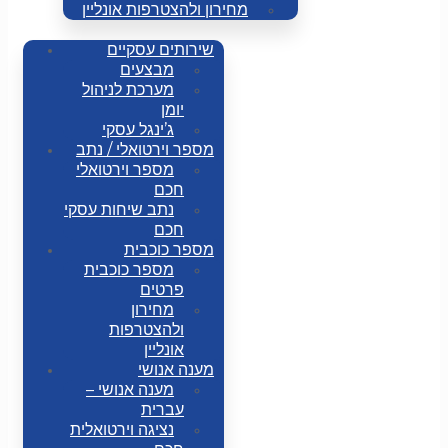
מחירון ולהצטרפות אונליין
שירותים עסקיים
מבצעים
מערכת לניהול
יומן
ג’ינגל עסקי
מספר וירטואלי / נתב
מספר וירטואלי
חכם
נתב שיחות עסקי
חכם
מספר כוכבית
מספר כוכבית
פרטים
מחירון
ולהצטרפות
אונליין
מענה אנושי
מענה אנושי –
עברית
נציגה וירטואלית