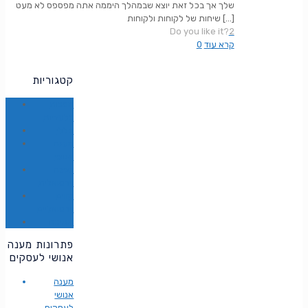
שלך אך בכל זאת יוצא שבמהלך היממה אתה מפספס לא מעט
[…]
שיחות של לקוחות ולקוחות
Do you like it?
2
קרא עוד
0
קטגוריות
הטבות
בלעדיות
כללי
מענה
אנושי
נציגה
וירטואלית
קווים
וירטואליים
תמיכה
פתרונות מענה
אנושי לעסקים
מענה
אנושי
לעסקים