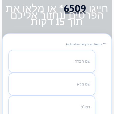
חייגו
6509
* או מלאו את
הפרטים ונחזור אליכם
תוך 15 דקות
" indicates required fields
*
"