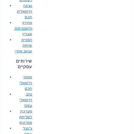
נציגה
וירטואלית
חכם
מחירון
ולהצטרפות
אונליין
הפניית
שיחות
ועקוב אחרי
שירותים
עסקיים
מספר
וירטואלי
חכם
נתב
וירטואלי
עסקי
מערכת
לשליחת
מסרונים
ג’ינגל
עסקי