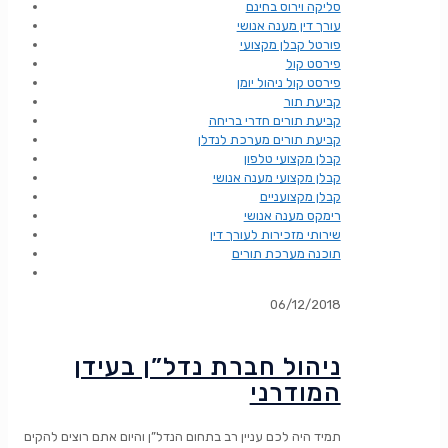
סליקה וירוס בחינם
עורך דין מענה אנושי
פורטל קבלן מקצועי
פירסט קול
פירסט קול ניהול יומן
קביעת תור
קביעת תורים חדרי בריחה
קביעת תורים מערכת לנדלן
קבלן מקצועי טלפון
קבלן מקצועי מענה אנושי
קבלן מקצועניים
רימקס מענה אנושי
שירותי מזכירות לעורך דין
תוכנה מערכת תורים
06/12/2018
ניהול חברת נדל”ן בעידן
המודרני
תמיד היה לכם עניין רב בתחום הנדל”ן והיום אתם רוצים להקים