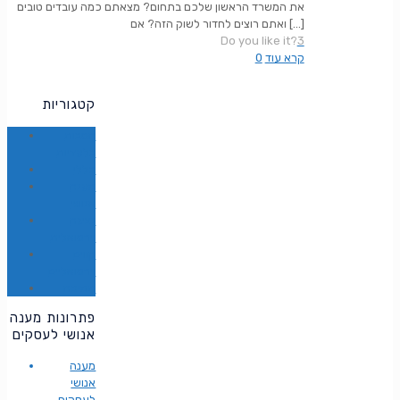
את המשרד הראשון שלכם בתחום? מצאתם כמה עובדים טובים
[…]
ואתם רוצים לחדור לשוק הזה? אם
Do you like it?
3
קרא עוד
0
קטגוריות
הטבות
בלעדיות
כללי
מענה
אנושי
נציגה
וירטואלית
קווים
וירטואליים
תמיכה
פתרונות מענה
אנושי לעסקים
מענה
אנושי
לעסקים