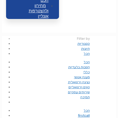
חכם
מחירון
ולהצטרפות
אונליין
Filter by
קטגוריות
תיוגות
הכל
הכל
הטבות בלעדיות
כללי
מענה אנושי
נציגה וירטואלית
קווים וירטואליים
שירותים עסקיים
תמיכה
הכל
firstcall