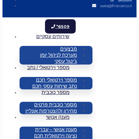
sales@firstcall.co.il
*6509
שירותים עסקיים
מבצעים
מערכת לניהול יומן
ג’ינגל עסקי
מספר וירטואלי / נתב
מספר וירטואלי חכם
נתב שיחות עסקי חכם
מספר כוכבית
מספר כוכבית פרטים
מחירון ולהצטרפות אונליין
מענה אנושי
מענה אנושי – עברית
נציגה וירטואלית חכם