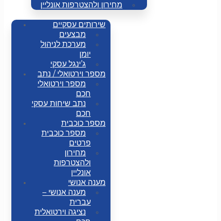
מחירון ולהצטרפות אונליין
שירותים עסקיים
מבצעים
מערכת לניהול
יומן
ג’ינגל עסקי
מספר וירטואלי / נתב
מספר וירטואלי
חכם
נתב שיחות עסקי
חכם
מספר כוכבית
מספר כוכבית
פרטים
מחירון
ולהצטרפות
אונליין
מענה אנושי
מענה אנושי –
עברית
נציגה וירטואלית