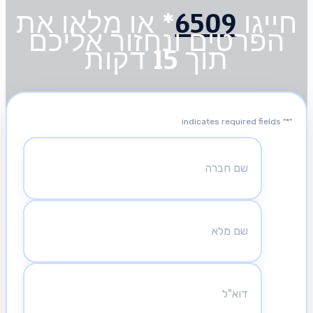
חייגו
6509
* או מלאו את
הפרטים ונחזור אליכם
תוך 15 דקות
" indicates required fields
*
"