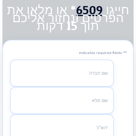
חייגו
6509
* או מלאו את
הפרטים ונחזור אליכם
תוך 15 דקות
" indicates required fields
*
"