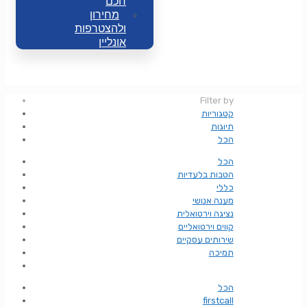
חכם
מחירון
ולהצטרפות
אונליין
Filter by
קטגוריות
תיוגות
הכל
הכל
הטבות בלעדיות
כללי
מענה אנושי
נציגה וירטואלית
קווים וירטואליים
שירותים עסקיים
תמיכה
הכל
firstcall