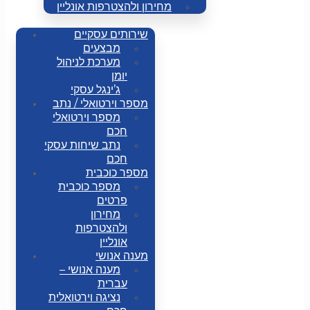
מחירון ולהצטרפות אונליין
שירותים עסקיים
מבצעים
מערכת לניהול
יומן
ג’ינגל עסקי
מספר וירטואלי / נתב
מספר וירטואלי
חכם
נתב שיחות עסקי
חכם
מספר כוכבית
מספר כוכבית
פרטים
מחירון
ולהצטרפות
אונליין
מענה אנושי
מענה אנושי –
עברית
נציגה וירטואלית