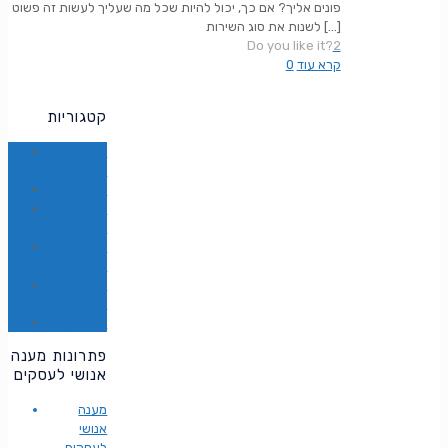
פונים אליך? אם כך, יכול להיות שכל מה שעליך לעשות זה פשוט
[…]
לשנות את סוג השירות
Do you like it?
2
קרא עוד
0
קטגוריות
הטבות
בלעדיות
כללי
מענה
אנושי
נציגה
וירטואלית
קווים
וירטואליים
תמיכה
פתרונות מענה
אנושי לעסקים
מענה
אנושי
לעסקים