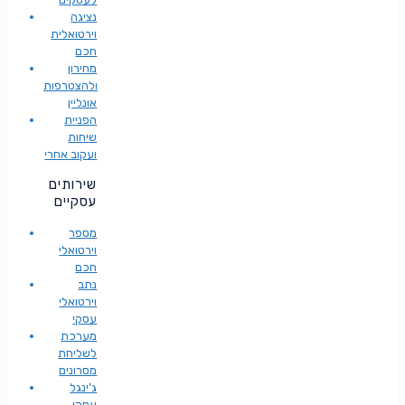
נציגה
וירטואלית
חכם
מחירון
ולהצטרפות
אונליין
הפניית
שיחות
ועקוב אחרי
שירותים
עסקיים
מספר
וירטואלי
חכם
נתב
וירטואלי
עסקי
מערכת
לשליחת
מסרונים
ג’ינגל
עסקי