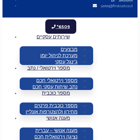
sales@firstcall.co.il
*6509
שירותים עסקיים
מבצעים
מערכת לניהול יומן
ג’ינגל עסקי
מספר וירטואלי / נתב
מספר וירטואלי חכם
נתב שיחות עסקי חכם
מספר כוכבית
מספר כוכבית פרטים
מחירון ולהצטרפות אונליין
מענה אנושי
מענה אנושי – עברית
נציגה וירטואלית חכם