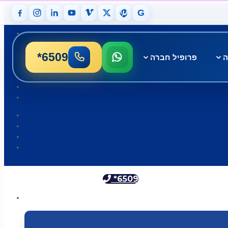
G
*6509
ה
פרופיל חברה
*6509