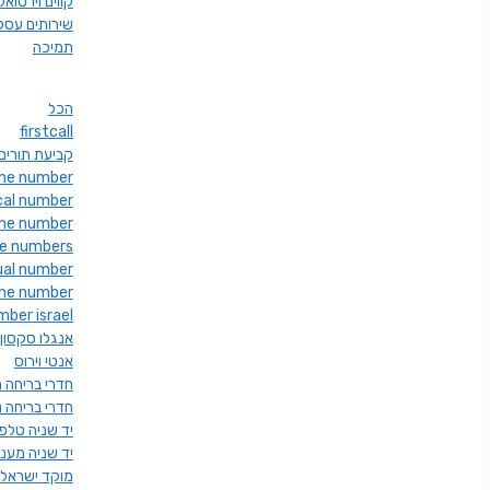
קווים וירטואל
שירותים עסק
תמיכה
הכל
firstcall
firstcall קביעת תורים
ne number
ocal number
one number
ne numbers
tual number
hone number
mber israel
אנגלו סקסון
אנטי וירוס
חדרי בריחה 
חדרי בריחה נ
יד שניה טלפו
יד שניה מענה
מוקד ישראל