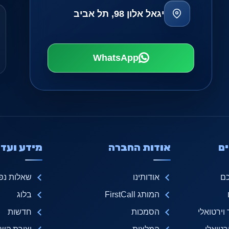
יגאל אלון 98, תל אביב
WhatsApp
ם
אודות החברה
מידע ועדכ
כם
אודותינו
שאלות נפו
המותג FirstCall
בלוג
ירטואלי
הסמכות
חדשות