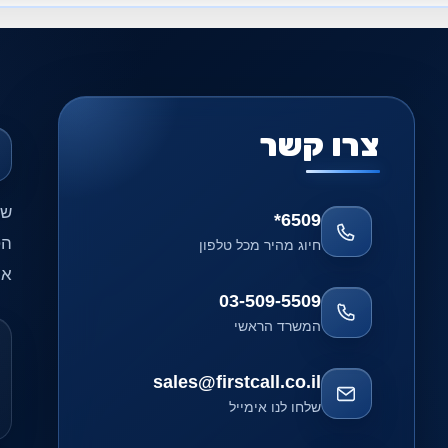
צרו קשר
שי
*6509
הט
חיוג מהיר מכל טלפון
אח
03-509-5509
המשרד הראשי
sales@firstcall.co.il
שלחו לנו אימייל