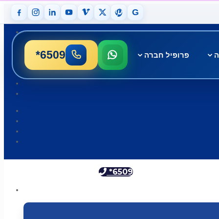
G
*6509
ה
פרופיל חברה
*6509