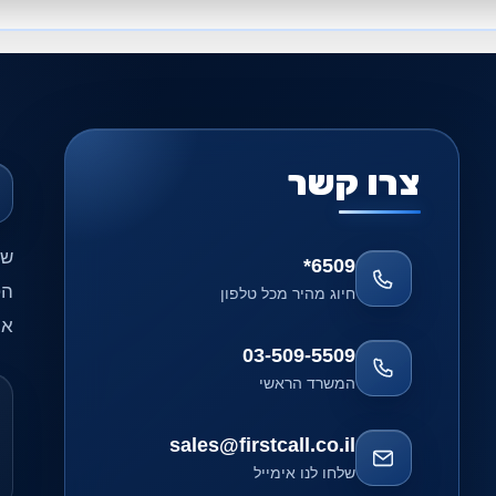
צרו קשר
שי
*6509
הט
חיוג מהיר מכל טלפון
אח
03-509-5509
המשרד הראשי
sales@firstcall.co.il
שלחו לנו אימייל