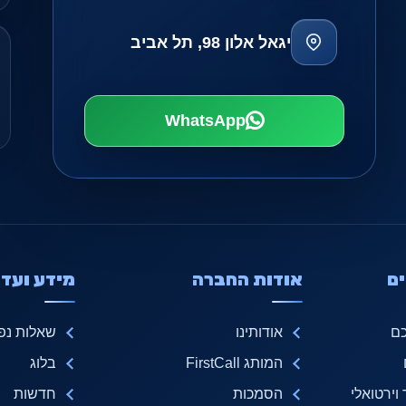
יגאל אלון 98, תל אביב
WhatsApp
ם
אודות החברה
מידע ועדכ
כם
אודותינו
שאלות נפו
המותג FirstCall
בלוג
ירטואלי
הסמכות
חדשות