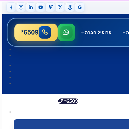
G
*6509
ה
פרופיל חברה
*6509