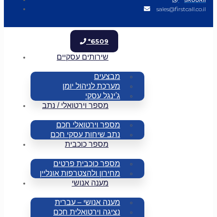
sales@firstcall.co.il
*6509
שירותים עסקיים
מבצעים
מערכת לניהול יומן
ג’ינגל עסקי
מספר וירטואלי / נתב
מספר וירטואלי חכם
נתב שיחות עסקי חכם
מספר כוכבית
מספר כוכבית פרטים
מחירון ולהצטרפות אונליין
מענה אנושי
מענה אנושי – עברית
נציגה וירטואלית חכם