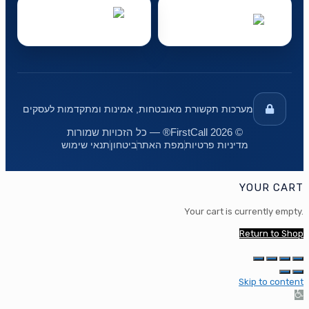
מערכות תקשורת מאובטחות, אמינות ומתקדמות לעסקים
© 2026 FirstCall® — כל הזכויות שמורות
מדיניות פרטיות
מפת האתר
ביטחון
תנאי שימוש
YOUR CART
Your cart is currently empty.
Return to Shop
Skip to content
Op
too