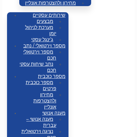
מחירון ולהצטרפות אונליין
שירותים עסקיים
מבצעים
מערכת לניהול
יומן
ג’ינגל עסקי
מספר וירטואלי / נתב
מספר וירטואלי
חכם
נתב שיחות עסקי
חכם
מספר כוכבית
מספר כוכבית
פרטים
מחירון
ולהצטרפות
אונליין
מענה אנושי
מענה אנושי –
עברית
נציגה וירטואלית