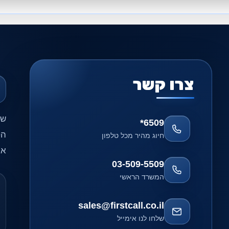
צרו קשר
שי
*6509
הט
חיוג מהיר מכל טלפון
אח
03-509-5509
המשרד הראשי
sales@firstcall.co.il
שלחו לנו אימייל