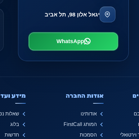
יגאל אלון 98, תל אביב
WhatsApp
ם
אודות החברה
מידע ועדכ
כם
אודותינו
שאלות נפו
המותג FirstCall
בלוג
ירטואלי
הסמכות
חדשות