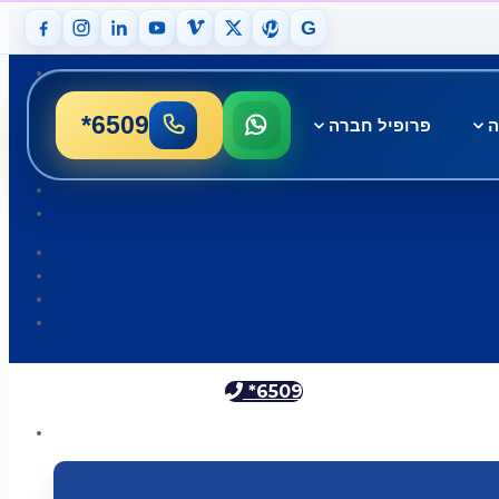
G
*6509
ה
פרופיל חברה
*6509