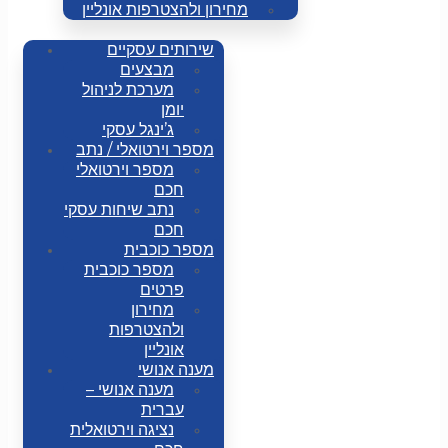
מחירון ולהצטרפות אונליין
שירותים עסקיים
מבצעים
מערכת לניהול
יומן
ג’ינגל עסקי
מספר וירטואלי / נתב
מספר וירטואלי
חכם
נתב שיחות עסקי
חכם
מספר כוכבית
מספר כוכבית
פרטים
מחירון
ולהצטרפות
אונליין
מענה אנושי
מענה אנושי –
עברית
נציגה וירטואלית