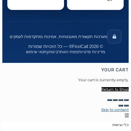
מערכות תקשורת מאובטחות, אמינות ומתקדמות לעסקים
© 2026 FirstCall® — כל הזכויות שמורות
מדיניות פרטיות
מפת האתר
ביטחון
תנאי שימוש
YOUR CART
Your cart is currently empty.
Return to Shop
Skip to content
Op
too
כלי נגישות