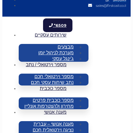
sales@firstcall.co.il
*6509
שירותים עסקיים
מבצעים
מערכת לניהול יומן
ג’ינגל עסקי
מספר וירטואלי / נתב
מספר וירטואלי חכם
נתב שיחות עסקי חכם
מספר כוכבית
מספר כוכבית פרטים
מחירון ולהצטרפות אונליין
מענה אנושי
מענה אנושי – עברית
נציגה וירטואלית חכם