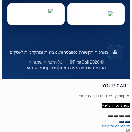
מערכות תקשורת מאובטחות, אמינות ומתקדמות לעסקים
© 2026 FirstCall® — כל הזכויות שמורות
מדיניות פרטיות
מפת האתר
ביטחון
תנאי שימוש
YOUR CART
Your cart is currently empty.
Return to Shop
Skip to content
Op