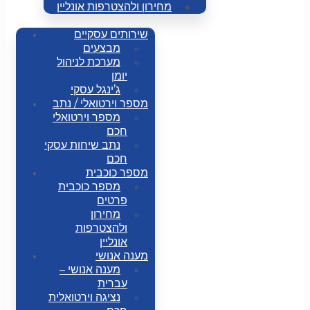
מחירון ולהצטרפות אונליין
שירותים עסקיים
מבצעים
מערכת לניהול
יומן
ג’ינגל עסקי
מספר וירטואלי / נתב
מספר וירטואלי
חכם
נתב שיחות עסקי
חכם
מספר כוכבית
מספר כוכבית
פרטים
מחירון
ולהצטרפות
אונליין
מענה אנושי
מענה אנושי –
עברית
נציגה וירטואלית