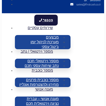
sales@firstcall.co.il
*6509
שירותים עסקיים
מבצעים
מערכת לניהול יומן
ג’ינגל עסקי
מספר וירטואלי / נתב
מספר וירטואלי חכם
נתב שיחות עסקי חכם
מספר כוכבית
מספר כוכבית פרטים
מחירון ולהצטרפות אונליין
מענה אנושי
מענה אנושי – עברית
נציגה וירטואלית חכם