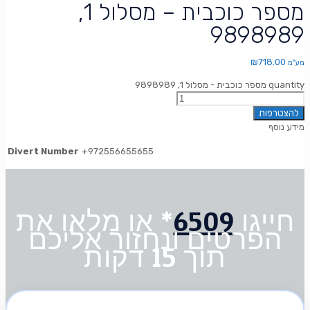
מספר כוכבית – מסלול 1,
9898989
₪
718.00
מע"מ
מספר כוכבית - מסלול 1, 9898989 quantity
להצטרפות
מידע נוסף
Divert Number
+972556655655
חייגו
6509
* או מלאו את
הפרטים ונחזור אליכם
תוך 15 דקות