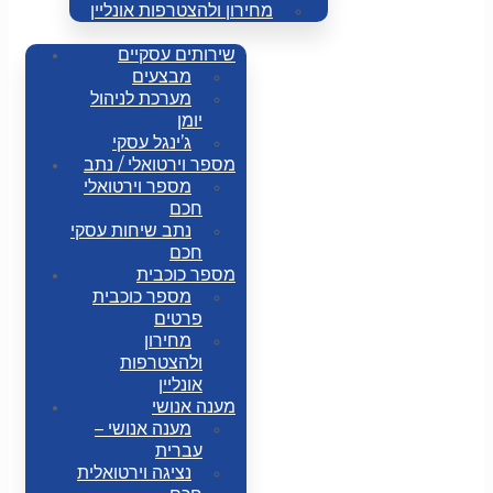
מחירון ולהצטרפות אונליין
שירותים עסקיים
מבצעים
מערכת לניהול
יומן
ג’ינגל עסקי
מספר וירטואלי / נתב
מספר וירטואלי
חכם
נתב שיחות עסקי
חכם
מספר כוכבית
מספר כוכבית
פרטים
מחירון
ולהצטרפות
אונליין
מענה אנושי
מענה אנושי –
עברית
נציגה וירטואלית