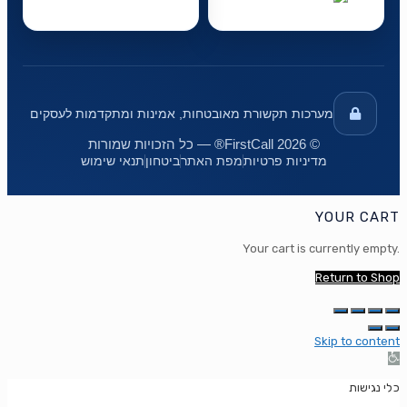
מערכות תקשורת מאובטחות, אמינות ומתקדמות לעסקים
© 2026 FirstCall® — כל הזכויות שמורות
מדיניות פרטיות
מפת האתר
ביטחון
תנאי שימוש
YOUR CART
Your cart is currently empty.
Return to Shop
Skip to content
Op
too
כלי נגישות