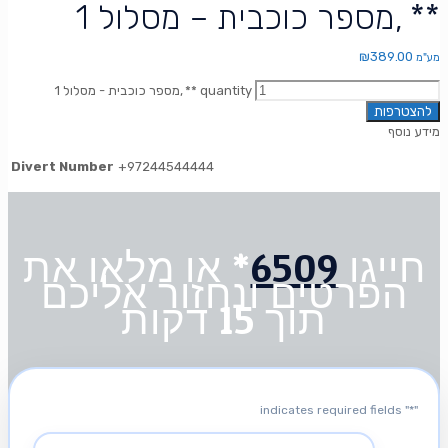
מספר כוכבית – מסלול 1, **
₪
389.00
מע"מ
מספר כוכבית - מסלול 1, ** quantity
להצטרפות
מידע נוסף
Divert Number
+97244544444
חייגו
6509
* או מלאו את
הפרטים ונחזור אליכם
תוך 15 דקות
" indicates required fields
*
"