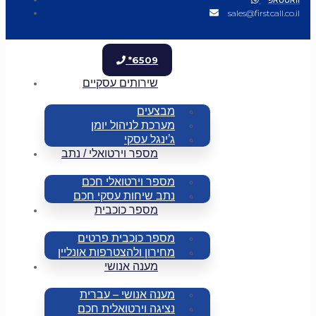
sales@firstcall.co.il
*6509
שירותים עסקיים
מבצעים
מערכת לניהול יומן
ג’ינגל עסקי
מספר וירטואלי / נתב
מספר וירטואלי חכם
נתב שיחות עסקי חכם
מספר כוכבית
מספר כוכבית פרטים
מחירון ולהצטרפות אונליין
מענה אנושי
מענה אנושי – עברית
נציגה וירטואלית חכם