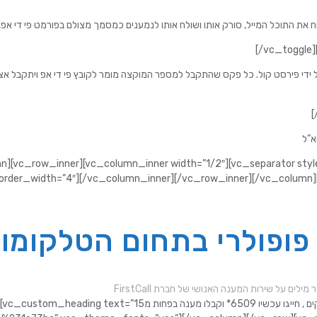
ל המייל, סורק אותו ושולח אותו לנמענים כמסמך מצולם בפורמט פי די אפ, ניתן לשלוח מייל
ידי פירסט קול. כל פקס שהתקבל למספר המוקצה מומר לקובץ פי די אפ ויתקבל אצלי
][vc_row_inner][vc_column_inner width=”1/2″][vc_separator styl
” border_width=”4″][/vc_column_inner][/vc_row_inner][/vc_colu
פופולרי בתחום הטלקומונ
 מספר מילים על שירות המענה האנושי של חברת
[=”sidebar-facebook-testimonial”][vc_custom_heading text