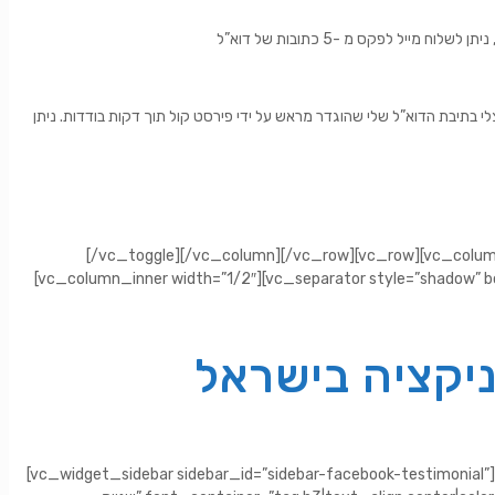
 לפקס מ -5 כתובות של דוא”ל
 בתיבת הדוא”ל שלי שהוגדר מראש על ידי פירסט קול תוך דקות בודדות. ניתן
[/vc_toggle][/vc_column][/vc_row][vc_row][vc_column
[vc_column_inner width=”1/2″][vc_separator style=”shadow
יקציה בישראל
vc_widget_sidebar sidebar_id=”נשמח לענות על כל שאלה בנוגע לשירות המענה האנושי לעסקים , חייגו עכשיו 6509* וקבלו מענה בפחות מ15