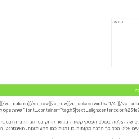
[/vc_column][/vc_row][vc_row][vc_column width=”1/4″][/vc_col
font_container=”tag:h3|text_align:center|color:%231e73be” use_theme_font]
בינים שההצלחה בעולם העסקי קשורה בקשר הדוק במיתוג החברה ובמסר ש
ם אלינו מכל כך הרבה מקומות בו זמנית כמו מהעיתונות, האינטרנט, הרד