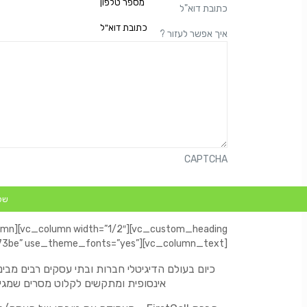
כתובת דוא"ל
? איך אפשר לעזור
CAPTCHA
umn][vc_column width=”1/2″][vc_custom_heading
text=”שירות פקס למייל – קבלת ושליחת פקס ” s=”yes”][vc_column_text
כיום בעולם הדיגיטלי חברות ובתי עסקים רבים מ
אינסופית ומתקשים לקלוט מסרים שמגיעי