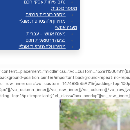
נתב שיחות עסקי חכם
מספר כוכבית
מספר כוכבית פרטים
מחירון ולהצטרפות אונליין
מענה אנושי
מענה אנושי – עברית
נציגה וירטואלית חכם
מחירון ולהצטרפות אונליין
ontent_placement=”middle” css=”.vc_custom_1528115001811{backgr
ckground-position: center !important;background-repeat: no-repeat
vc_row_inner css=”.vc_custom_1474885359216{padding-top: 100px !
px”][/vc_column_inner][/vc_row_inner][/vc_column][/vc_row][vc
ng-top: 15px !important;}” el_class=”box-overlap”][vc_row_inne