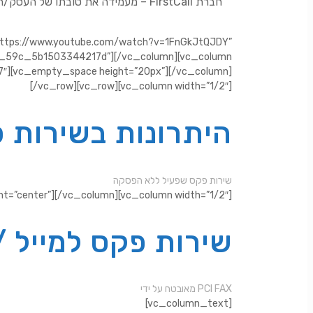
חברת
FirstCall – מעמידה את טובתו של 
”https://www.youtube.com/watch?v=1FnGkJtQJDY”
lf06_59c_5b1503344217d”][/vc_column][vc_column
7″][vc_empty_space height=”20px”][/vc_column]
[/vc_row][vc_row][vc_column width=”1/2″]
היתרונות בשירות פ
שירות פקס שפעיל ללא הפסקה
ent=”center”][/vc_column][vc_column width=”1/2″]
שירות פקס למייל /
מאובטח על ידי PCI FAX
[vc_column_text]