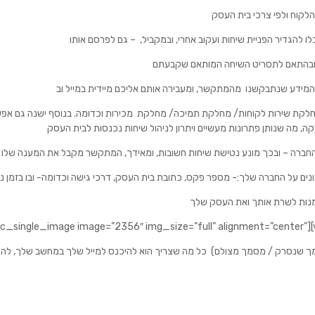
לקוח ולפי צרכי בית העסק
לו להגדיר הפניית שיחות ועקוב אחרי, ובמקביל, – גם לפרסם אותו
ך ובהתאם לתסריט השיחה המותאם שקבעתם
חלקת שירות לקוחות/ מחלקת תמיכה/ מחלקת מכירות וכדומה. בנוסף ישנה גם אפשרו
, מה שנותן פתרונות מעשיים ויתרון לניהול שיחות נכנסות לבית העסק
ת החברה – ובכך מונע נטישת שיחות חשובות, ומאידך, המתקשר מקבל את המענה שלו
ם על החברה שלך:- מספר פקס, כתובת בית העסק, דרכי גישה וכדומה- ובו בזמן נותן 
שנסרק / מסמך מצולם) כל מה שצריך הוא להיכנס למייל שלך במחשב שלך, להקליד את מספר