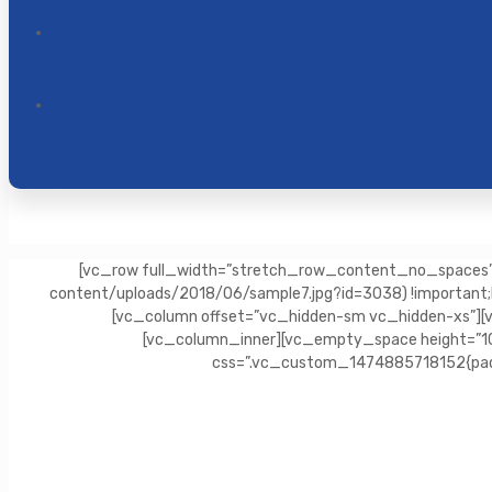
[vc_row full_width=”stretch_row_content_no_spaces” c
content/uploads/2018/06/sample7.jpg?id=3038) !important;ba
[vc_column offset=”vc_hidden-sm vc_hidden-xs”][
[vc_column_inner][vc_empty_space height=”10
css=”.vc_custom_1474885718152{paddi