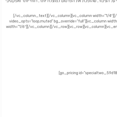
 על הציבור, שהופכת את הפרסום למוצלח יותר, רווחי יותר ואפקטיבי
[/vc_column_text][/vc_column][vc_column width=”1/4″]
video_opts=”loop,muted” bg_override=”full”][vc_column wid
width=”1/6″][/vc_column][/vc_row][vc_row][vc_column][vc_e
[go_pricing id=”specialtwo_59d1