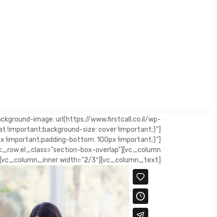
ound-image: url(https://www.firstcall.co.il/wp-
 !important;background-size: cover !important;}”]
important;padding-bottom: 100px !important;}”]
_row el_class=”section-box-overlap”][vc_column
r][vc_column_inner width=”2/3″][vc_column_text]