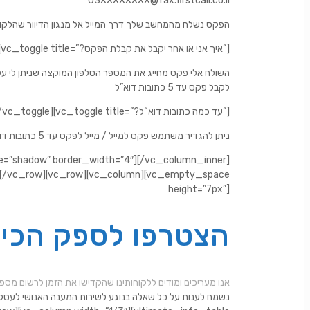
03XXXXXXXX@fax.firstcall.co.il
הפקס נשלח מהמחשב שלך דרך המייל אל מנגון הדיוור שהלקוח את התוכ
[/vc_toggle][vc_toggle title=”?איך אני או אחר יקבל את קבלת הפקס”]
השולח אלי פקס מחייג את המספר הטלפון המוקצה שניתן לי על 
לקבל פקס עד 5 כתובות דוא”ל
[/vc_toggle][vc_toggle title=”?עד כמה כתובות דוא“ל”]
ניתן להגדיר משתמש פקס למייל / מייל לפקס עד 5 כתובות דוא”ל
e=”shadow” border_width=”4″][/vc_column_inner]
mn][/vc_row][vc_row][vc_column][vc_empty_space
height=”7px”]
הצטרפו לספק הכי 
FirstCall אנו מעריכים ומודים ללקוחותינו שהקדישו את הזמן לרשום