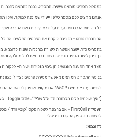
במסלול תסריט מותאם אישית, התסריט נבנה בהתאם להנחיות ה
אנחנו מקצים לכם מספר טלפון ייעודי שמופנה למוקד, ואליו תוכ
כל השיחות הנכנסות נענות על ידי מוקדנית בשם החברה של
הנציגה לוקחת את הפרטים המלאים ואת כל המידע שנתבקשנו מהמתקשר, ומעבירה אותם אליכם מיידית במייל וב – sms אם תבחרו
בתסריט כזה, ישנה אפשרות ליצירת מחלקות שונות לדוגמא: מ
כך ניתן ליצור מספר תסריטים שונים בהתאם לכל מחלקה ומחלקה
מצד אחד המענה האנושי נותן גיבוי מזכירות ושירות- ללקוחו
בנוסף התסריט המותאם מאפשר מסירת פרטים לצד ג’ כגון נתוני
לשיחה עם נציג חייגו 6509* אנו מקווים שתיתן לנו את הההזדמנות לשרת אותך ואת העסק שלך
[/vc_column_text][vc_single_image image=”2356″ img_size=”full” alignment=”center”][vc_toggle title=”?איך שולחים פקס מכתובת הדוא“ל שלי”]
אם ברצונך לשלוח פקס (קובץ וורד / מסמך 
לרשותכם כספק הפקס הדיגיטלי
:לדוגמא