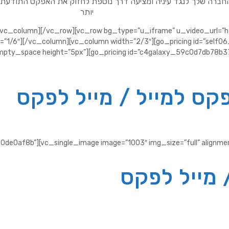
העסק/החברה שלך לנגד עיניה ומציעה דרך נוספת לחזוק את האפקט התודעתי
יותר
[/vc_column][/vc_row][vc_row bg_type=”u_iframe” u_video_url=
th=”1/6″][/vc_column][vc_column width=”2/3″][go_pricing id=”se
mpty_space height=”5px”][go_pricing id=”c4galaxy_59c0d7db78b3
קס למייל / מייל לפקס
80de0af8b”][vc_single_image image=”1003″ img_size=”full” alignm
 מייל לפקס