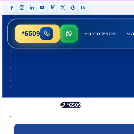
G
*6509
ה
פרופיל חברה
*6509