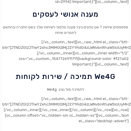
id=2994) !important;}”][vc_column_text]
מענה אנושי לעסקים
מפספסים שיחות ? אנו נותנים גיבוי מענה טלפוני לשיחות שלך בשם החברה ובהתאם
לתסריט שיחה
[/vc_column_text][vc_raw_html el_class=”btt-
btn”]JTNDZGl2JTIwY2xhc3MlM0QlMjJ2Y19idG4zLWNvbnRhaW5lciUyMH
[/vc_column_inner][vc_column_inner width=”1/2″
css=”.vc_custom_1547726911711{background-color: #f27a02
!important;}”][vc_column_text]
תמיכה / שירות לקוחות We4G
We4g לתמיכה מול נציג
[/vc_column_text][vc_raw_html el_class=”btt-
btn”]JTNDZGl2JTIwY2xhc3MlM0QlMjJ2Y19idG4zLWNvbnRhaW5lciUyMH
[/vc_column_inner][/vc_row_inner][/vc_column][/vc_row][vc_row]
[vc_column offset=”vc_hidden-sm vc_hidden-xs”][vc_column_text
el_class=”desktop-advert”]