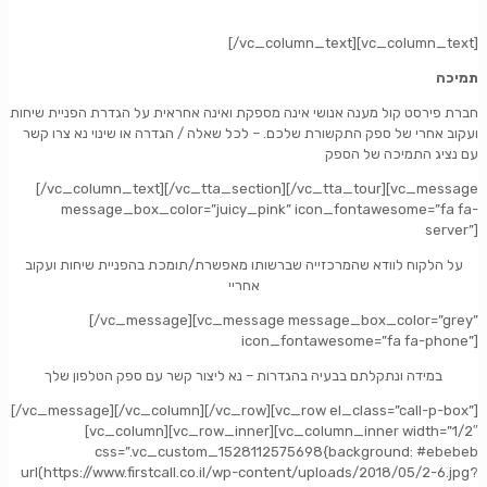
[/vc_column_text][vc_column_text]
תמיכה
חברת פירסט קול מענה אנושי אינה מספקת ואינה אחראית על הגדרת הפניית שיחות
ועקוב אחרי של ספק התקשורת שלכם. – לכל שאלה / הגדרה או שינוי נא צרו קשר
עם נציג התמיכה של הספק
[/vc_column_text][/vc_tta_section][/vc_tta_tour][vc_message
message_box_color=”juicy_pink” icon_fontawesome=”fa fa-
server”]
על הלקוח לוודא שהמרכזייה שברשותו מאפשרת/תומכת בהפניית שיחות ועקוב
אחריי
[/vc_message][vc_message message_box_color=”grey”
icon_fontawesome=”fa fa-phone”]
במידה ונתקלתם בבעיה בהגדרות – נא ליצור קשר עם ספק הטלפון שלך
[/vc_message][/vc_column][/vc_row][vc_row el_class=”call-p-box”]
[vc_column][vc_row_inner][vc_column_inner width=”1/2″
css=”.vc_custom_1528112575698{background: #ebebeb
url(https://www.firstcall.co.il/wp-content/uploads/2018/05/2-6.jpg?