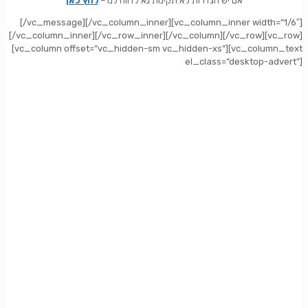
אם יש הגדרות לא תקינות נא לדווח לנו –
לחץ כאן
[/vc_message][/vc_column_inner][vc_column_inner width=”1/6″]
[/vc_column_inner][/vc_row_inner][/vc_column][/vc_row][vc_row]
[vc_column offset=”vc_hidden-sm vc_hidden-xs”][vc_column_text
el_class=”desktop-advert”]