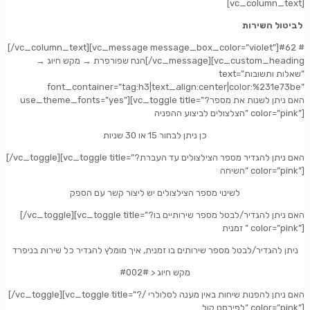
[vc_column_text]
לביטול השירות
[/vc_column_text][vc_message message_box_color=”violet”]#62 #
מקש חיוג
→ הנח שפורפרת →
[/vc_message][vc_custom_heading
text=”שאלות ותשובות”
font_container=”tag:h3|text_align:center|color:%231e73be”
use_theme_fonts=”yes”][vc_toggle title=”?האם ניתן לשנות את מספר
הצלצולים לביצוע ההפניה” color=”pink”]
כן ניתן לבחור 15 או 30 שניות
[/vc_toggle][vc_toggle title=”?האם ניתן להגדיר מספר הצילצולים עד העברת
השיחה” color=”pink”]
לשינוי מספר הצילצולים יש ליצור קשר עם הספק
[/vc_toggle][vc_toggle title=”?האם ניתן להגדיר/לבטל מספר שירותיים בו
זמנית ” color=”pink”]
ניתן להגדיר/לבטל מספר שירותים בו זמנית, איך מומלץ להגדיר כל שירות בניפרד
#002# > מקש חיוג
[/vc_toggle][vc_toggle title=”?האם ניתן להפנות שיחות באין מענה לסלולרי /
לפירסט קול” color=”pink”]