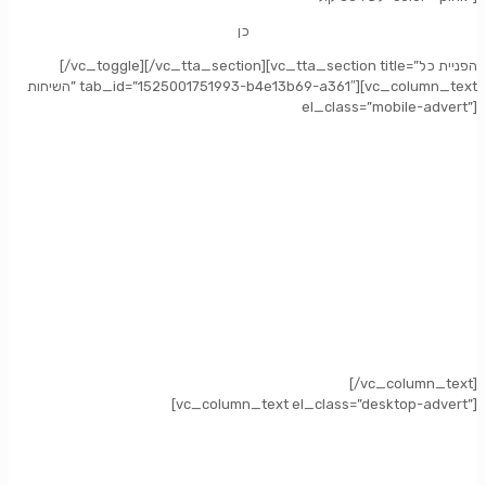
כן
[/vc_toggle][/vc_tta_section][vc_tta_section title=”הפניית כל
השיחות” tab_id=”1525001751993-b4e13b69-a361″][vc_column_text
el_class=”mobile-advert”]
[/vc_column_text]
[vc_column_text el_class=”desktop-advert”]