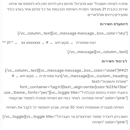
מחכה לשיחה חשובה? יוצא מהבית? מהיום ניתן להיות זמין ולא לפספס אף שיחה.
שירות כוכבית 21 מאפשר הפניית השיחות הנכנסות אל כל טלפון אחר בארץ כולל
מפעילים נייחים וסלולאריים
להפעלת השירות
[/vc_column_text][vc_message message_box_color=”sky”]
*
→
xx xxxxxxx
→
#
→
מקש חיוג
→
** הנח שפופרת
21
[/vc_message][vc_column_text]
לביטול השירות
[/vc_column_text][vc_message message_box_color=”violet”]##21
מקש חיוג
# → הנח שפורפרת →
[/vc_message][vc_custom_heading
text=”שאלות ותשובות”
font_container=”tag:h3|text_align:center|color:%231e73be”
use_theme_fonts=”yes”][vc_toggle title=”?ביצעתי הפניה בתפוס וקיבלתי
שיחה ממתינה. לאחר כמה זמן השיחה מופנית למספר שביקשתי” color=”pink”]
השיחה מועברת אוטומטית לאחר 30 שניות, שבהן יתאפשר לך לקבל את השיחה
[/vc_toggle][vc_toggle title=”?האם ניתן להגדיר מספר הצילצולים עד העברת
השיחה” color=”pink”]