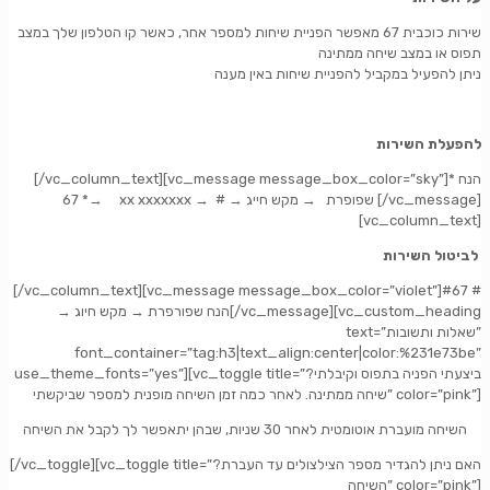
שירות כוכבית 67 מאפשר הפניית שיחות למספר אחר, כאשר קו הטלפון שלך במצב
תפוס או במצב שיחה ממתינה
ניתן להפעיל במקביל להפניית שיחות באין מענה
להפעלת השירות
[/vc_column_text][vc_message message_box_color=”sky”]
* הנח
*
→
xx xxxxxxx
→ #
→
מקש חייג
→
שפופרת
67
[/vc_message]
[vc_column_text]
לביטול השירות
[/vc_column_text][vc_message message_box_color=”violet”]#67 #
→ הנח שפורפרת → מקש חיוג[/vc_message][vc_custom_heading
text=”שאלות ותשובות”
font_container=”tag:h3|text_align:center|color:%231e73be”
use_theme_fonts=”yes”][vc_toggle title=”?ביצעתי הפניה בתפוס וקיבלתי
שיחה ממתינה. לאחר כמה זמן השיחה מופנית למספר שביקשתי” color=”pink”]
השיחה מועברת אוטומטית לאחר 30 שניות, שבהן יתאפשר לך לקבל את השיחה
[/vc_toggle][vc_toggle title=”?האם ניתן להגדיר מספר הצילצולים עד העברת
השיחה” color=”pink”]