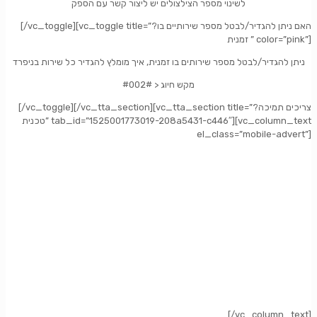
לשינוי מספר הצילצולים יש ליצור קשר עם הספק
[/vc_toggle][vc_toggle title=”?האם ניתן להגדיר/לבטל מספר שירותיים בו
זמנית ” color=”pink”]
ניתן להגדיר/לבטל מספר שירותים בו זמנית, איך מומלץ להגדיר כל שירות בניפרד
#002# > מקש חיוג
[/vc_toggle][/vc_tta_section][vc_tta_section title=”?צריכים תמיכה
טכנית” tab_id=”1525001773019-208a5431-c446″][vc_column_text
el_class=”mobile-advert”]
[/vc_column_text]