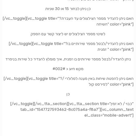
כן ניתן לבחור 15 או 30 שניות
[/vc_toggle][vc_toggle title=”?האם ניתן להגדיר מספר הצילצולים עד העברת
השיחה” color=”pink”]
לשינוי מספר הצילצולים יש ליצור קשר עם הספק
[/vc_toggle][vc_toggle title=”?האם ניתן להגדיר/לבטל מספר שירותיים בו
זמנית ” color=”pink”]
ניתן להגדיר/לבטל מספר שירותים בו זמנית, איך מומלץ להגדיר כל שירות בניפרד
#002# > מקש חיוג
[/vc_toggle][vc_toggle title=”?האם ניתן להפנות שיחות באין מענה לסלולרי /
לפירסט קול” color=”pink”]
כן
[/vc_toggle][/vc_tta_section][vc_tta_section title=”כבוי / לא זמין”
tab_id=”1547727593462-8c075a4a-f8a7″][vc_column_text
el_class=”mobile-advert”]