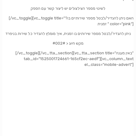
לשינוי מספר הצילצולים יש ליצור קשר עם הספק
[/vc_toggle][vc_toggle title=”?האם ניתן להגדיר/לבטל מספר שירותיים בו
זמנית ” color=”pink”]
ניתן להגדיר/לבטל מספר שירותים בו זמנית, איך מומלץ להגדיר כל שירות בניפרד
#002# > מקש חיוג
[/vc_toggle][/vc_tta_section][vc_tta_section title=”באין מענה”
tab_id=”1525001724661-165cf2ec-aedf”][vc_column_text
el_class=”mobile-advert”]