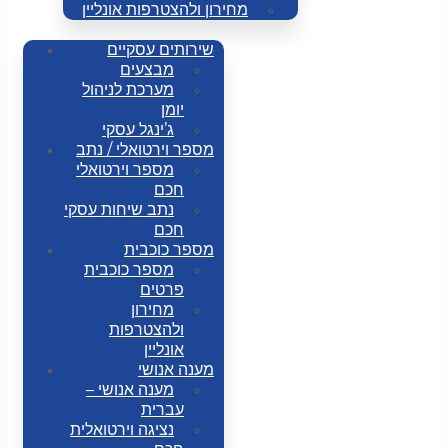
מחירון ולהצטרפות אונליין
שירותים עסקיים
מבצעים
מערכת לניהול
יומן
ג’ינגל עסקי
מספר וירטואלי / נתב
מספר וירטואלי
חכם
נתב שיחות עסקי
חכם
מספר כוכבית
מספר כוכבית
פרטים
מחירון
ולהצטרפות
אונליין
מענה אנושי
מענה אנושי –
עברית
נציגה וירטואלית