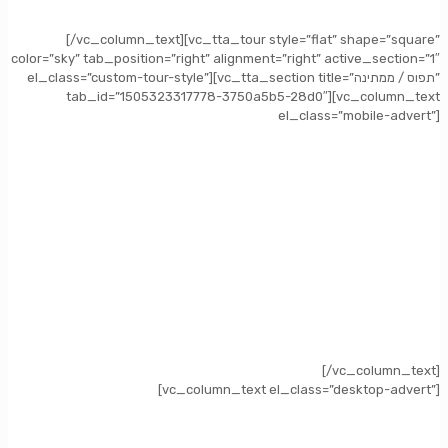
[/vc_column_text][vc_tta_tour style=”flat” shape=”square”
color=”sky” tab_position=”right” alignment=”right” active_section=”1″
el_class=”custom-tour-style”][vc_tta_section title=”תפוס / ממתינה”
tab_id=”1505323317778-3750a5b5-28d0″][vc_column_text
el_class=”mobile-advert”]
[/vc_column_text]
[vc_column_text el_class=”desktop-advert”]