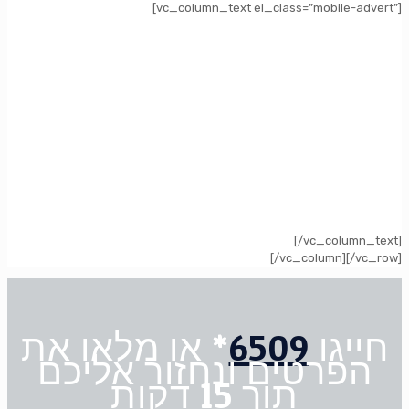
[vc_column_text el_class=”mobile-advert”]
[/vc_column_text]
[/vc_column][/vc_row]
* או מלאו את
6509
חייגו
הפרטים ונחזור אליכם
תוך 15 דקות