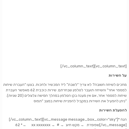
[/vc_column_text][vc_column_text]
על השירות
מחכים לשיחה חשובה? לא צריך “לשבת” ליד המכשיר ולחכות. בצעו “העברת שיחות
למספר אחר” והשיחה תועבר לטלפון שבחרתם. שירות כוכבית 62 מאפשר העברת
שיחות למספר אחר, אם אין מענה בקו הטלפון במהלך חמישה צלצולים (20 שניות).
ניתן להפעיל את השירות במקביל להפניית שיחות במצב “תפוס”
להפעלת השירות
[/vc_column_text][vc_message message_box_color=”sky”]
* הנח
62
*
→
xx xxxxxxx
→ # →
מקש חיוג
→
שפופרת
[/vc_message]