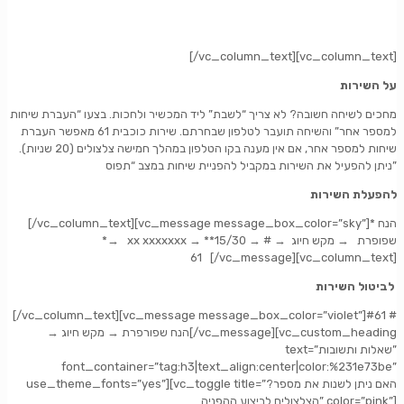
[/vc_column_text][vc_column_text]
על השירות
מחכים לשיחה חשובה? לא צריך “לשבת” ליד המכשיר ולחכות. בצעו “העברת שיחות
למספר אחר” והשיחה תועבר לטלפון שבחרתם. שירות כוכבית 61 מאפשר העברת
שיחות למספר אחר, אם אין מענה בקו הטלפון במהלך חמישה צלצולים (20 שניות).
ניתן להפעיל את השירות במקביל להפניית שיחות במצב “תפוס”
להפעלת השירות
[/vc_column_text][vc_message message_box_color=”sky”]
* הנח
*
→
xx xxxxxxx
→ **15/30 → # →
מקש חיוג
→
שפופרת
61
[/vc_message][vc_column_text]
לביטול השירות
[/vc_column_text][vc_message message_box_color=”violet”]#61 #
מקש חיוג
→ הנח שפורפרת →
[/vc_message][vc_custom_heading
text=”שאלות ותשובות”
font_container=”tag:h3|text_align:center|color:%231e73be”
use_theme_fonts=”yes”][vc_toggle title=”?האם ניתן לשנות את מספר
הצלצולים לביצוע ההפניה” color=”pink”]