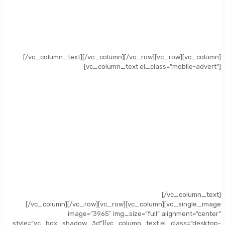
[/vc_column_text][/vc_column][/vc_row][vc_row][vc_column]
[vc_column_text el_class=”mobile-advert”]
[/vc_column_text]
[/vc_column][/vc_row][vc_row][vc_column][vc_single_image
image=”3965″ img_size=”full” alignment=”center”
style=”vc_box_shadow_3d”][vc_column_text el_class=”desktop-