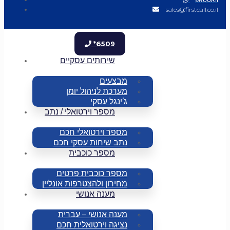
sales@firstcall.co.il
*6509
שירותים עסקיים
מבצעים
מערכת לניהול יומן
ג’ינגל עסקי
מספר וירטואלי / נתב
מספר וירטואלי חכם
נתב שיחות עסקי חכם
מספר כוכבית
מספר כוכבית פרטים
מחירון ולהצטרפות אונליין
מענה אנושי
מענה אנושי – עברית
נציגה וירטואלית חכם