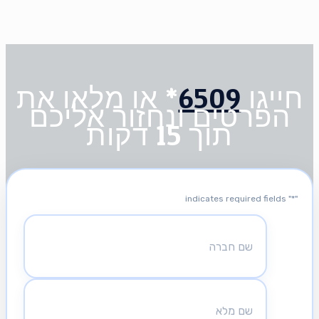
חייגו
6509
* או מלאו את
הפרטים ונחזור אליכם
תוך 15 דקות
" indicates required fields
*
"