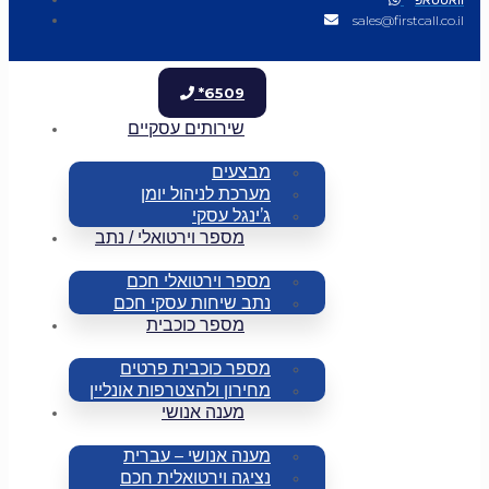
sales@firstcall.co.il
*6509
שירותים עסקיים
מבצעים
מערכת לניהול יומן
ג’ינגל עסקי
מספר וירטואלי / נתב
מספר וירטואלי חכם
נתב שיחות עסקי חכם
מספר כוכבית
מספר כוכבית פרטים
מחירון ולהצטרפות אונליין
מענה אנושי
מענה אנושי – עברית
נציגה וירטואלית חכם