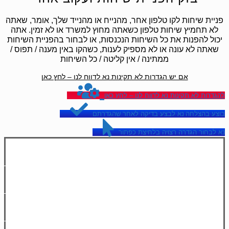
פניית שיחות לקו טלפון אחר, מהנייח או מהנייד שלך, אומר, שאתה
לא תחמיץ שיחות טלפון כשאתה מחוץ למשרד או לא זמין. אתה
יכול להפנות את כל השיחות הנכנסות, או לבחור בהפניית השיחות
שאתה לא עונה או לא מספיק לענות, כשהקו באין מענה / תפוס /
ממתינה / אין קליטה / כל השיחות
אם יש הגדרות לא תקינות נא לדווח לנו – לחץ כאן
להגדרות לא תקינות
נא לדווח לנו – לחץ כאן
בוצע בהצלחה
נא לבצע בדיקה לאחר שהגדרתם
נא לבחור הגדרה רצויה
בלחיצת כפתור
41* – שירות שיחה חונה
​42* – שירות שיחה אחרונה
43* – שירות חסימת זיהוי