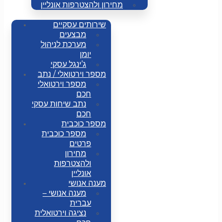
מחירון ולהצטרפות אונליין
שירותים עסקיים
מבצעים
מערכת לניהול
יומן
ג’ינגל עסקי
מספר וירטואלי / נתב
מספר וירטואלי
חכם
נתב שיחות עסקי
חכם
מספר כוכבית
מספר כוכבית
פרטים
מחירון
ולהצטרפות
אונליין
מענה אנושי
מענה אנושי –
עברית
נציגה וירטואלית