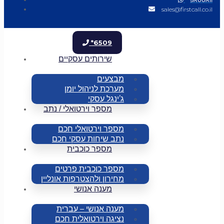
sales@firstcall.co.il
*6509
שירותים עסקיים
מבצעים
מערכת לניהול יומן
ג’ינגל עסקי
מספר וירטואלי / נתב
מספר וירטואלי חכם
נתב שיחות עסקי חכם
מספר כוכבית
מספר כוכבית פרטים
מחירון ולהצטרפות אונליין
מענה אנושי
מענה אנושי – עברית
נציגה וירטואלית חכם