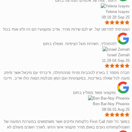
לעזור, צוות של אלופים! ממליצה בחום!
Yelena Isayev
08:18 28 Sep 25
הצטרפתי לפירסט קול. יש לנם שירות מהיר, אדיב ומקצועי! הם היו וליוו אותי בכול
התהליך, השירות מעל הציפיות. מומלץ בחום!!!
Israel Zemah
11:29 04 Sep 25
חברה מספר 1 בארץ לכוכביות.פניתי מההתחלה, ודיברתי עם מיכאל אשר סיפק
מענה לכל שאלה באדיבות, במקצועיות ועם המון סבלנות.הצוות כולו אדיב, חייכני
ומקצועי מאוד.ממליץ בחום.
Ben Bar-Noy Phoenix
08:56 01 Aug 25
כלקוחות ותיקים אשר משתמשים במערכת המענה של First Call במשך כל ימות
השנהלקוחותינו נענים באופן מהיר מקצועי אישי ורגיש ,לאורך השנים מעולם לא