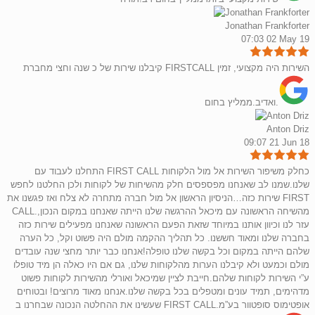
Jonathan Frankforter
07:03 02 May 19
קיבלנו שירות של כ שנה וחצי מחברת FIRSTCALL השירות היה מקצועי, זמין
ואדיב.ממליץ בחום.
Anton Driz
09:07 21 Jun 18
התחלנו לעבוד עם FIRST CALL כחלק משיפור השירות אל מול הלקוחות
שלנו.שמנו לב שאנחנו מפספסים חלק מהשיחות של לקוחות ולכן החלטנו לחפש
שירות כזה…הניסיון הראשון אל מול חברה מתחרה לא צלח ואז פגשנו את FIRST
CALL.מהשיחה הראשונה עם מיכאל ההרגשה שלנו הייתה שאנחנו במקום הנכון,
עזר לנו וכיוון אותנו במיוחד שזאת הפעם הראשונה שאנחנו מפעילים שירות כזה
בחברה שלנו ומאוד חששנו. כל תהליך ההקמה מולם היה פשוט וקל, כל הערה
שלהם הייתה במקום וכל בקשה שלנו טופלה!אנחנו כבר יותר מחצי שנה עובדים
מולם וכמעט ולא קיבלנו הערות מהלקוחות שלנו, גם אם היו כאלה הן מיד טופלו
ע”י השירות לקוחות שלהם.חייבת לציין שמיכאל ואורלי מהשירות לקוחות פשוט
מדהימים, תמיד עונים ומטפלים בכל בקשה שלנו.אנחנו מאוד מרוצים! ובטוחים
שעשינו את ההחלטה הנכונה שבחרנו ב FIRST CALL.אופטימוס סופטוור בע”מ