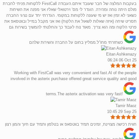
ללקוחות.פניתי לחברת FirstCall בעקבות המלצה של חבר שעובד איתם.העבודה
מולם היתה נוחה ומהירה. הוגדר לי מס’ וירטואלי שאליו אני מפנה את השיחות
כשאני לא זמין ואז יש מי שעונה ללקוחות במקומי. הגדרתי יחד עם נציגי החברה
תסריט שיחה (איזה שאלות לשאול את הלקוח) ואז אני מקבל במייל ובווטסאפ את
פרטי הלקוח ומה הוא צריך. מאוד נוח לעבוד כך והחלטתי להמשיך בשירות גם
כשחזרתי מחו”ל.ממליץ בחום על החברה והשירות שלהם
Eitan Ashkenazy
06:24 06 Oct 25
Working with FirstCall was very convenient and fast.Al of the people
involved in the asterix purchase offered great service quality and good
terms.The asterix activation was very fast!
Tamir Maoz
10:45 29 Sep 25
חווית רכישה מצויינת, זמינים תמיד בווטסאפ או בטלפון ותמיד עם חיוך והמון רצון