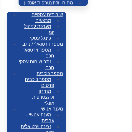
מחירון ולהצטרפות אונליין
שירותים עסקיים
מבצעים
מערכת לניהול
יומן
ג’ינגל עסקי
מספר וירטואלי / נתב
מספר וירטואלי
חכם
נתב שיחות עסקי
חכם
מספר כוכבית
מספר כוכבית
פרטים
מחירון
ולהצטרפות
אונליין
מענה אנושי
מענה אנושי –
עברית
נציגה וירטואלית