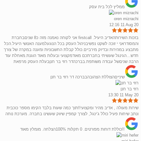
ממליץ לכל בית עסק
oren mizrachi
12:16 11 Aug 20
אני לקוחה נאמנה מזה כ8 שניםבחברת firstcall .בזכות השירותהאדיב היעיל
והמסודראני י זוכה לשקט נפשיבניהול העסק בכל הנוגעלמענה האנושי היעיל.הכל
מתבצע במהירות ובדיוק מירביים.כולל קבלת החשבוניות ומענה במקרה של צורך
חדש…הגינגל שעשיתי בחברתכם מאודמקצועי ובעלות מאוד הוגנת.מאחלת עוד
הרבה שניםשל עבודה משותפת.בברכהדר רוזי בר חנןבעלת העסק מרפאת
שינייםהצוללת הצהובהבברכה דר רוזי בר חנן
רוזי בר חנן
13:30 11 May 20
שירות מעולה , אדיב מהיר ומקצועי!!תוך כמה שעות בלבד הקימו מספר כוכבית
ונתב שיחות פעיל כולל ג’ינגל, לצורך קמפיין שיווק שעשינו בחברה. מערכת נוחה
כוללת דוחות מפורטים. 0 תקלות 100%הצלחה. מומלץ מאוד!!