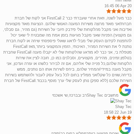
miri hefer
16:45 06 Apr 20
אני לקוח של חברת FirstCall כבר מעל לשנה, וזאת אחרי שעברתי כבר 2
חברות!אני מאוד מרוצה משירות המענה האנושי שלהם. הנציגות מאוד מקצועיות
ואדיבות ואני מקבל מהלקוחות שלי פידבק חיובי על השירות (גם מהיר, גם סבלני,
גם מקצועי).הפניות שאני מקבל מגיעות בזמן אמת מה שמבטיח לי שאני יכול
להתפנות לקידום העסק שלי מבלי לדאוג שאולי פיספסתי שיחה או לקוח.חברת
FirstCall נותנת לי את השירות המהיר, האיכותי, הזמין והמקצועי ביותר,מאז
שחברת FirstCall מטפלת בי, אני כבר לא מודאג שהלקוחות שלי לא יקבלו מענה
בטלפון.זמינים, מהירים, מקצועיים, וסבלנים.כמו כן, חובה לציין את שירות
הלקוחות שלהם,כל פנייה שלי אליהם, אם זה לבירור כלשהו או עזרה ועדכון, אני
מקבל מענה במיידי!והמחיר שלהם, ביחס לשירות אותו הם נותנים, ממש
בדיחה,שווים כל שקל!אני ממליץ בחום לכל בעל עסק לעבור ולהשתמש בשירות
של חברת FirstCall.השירות שלכם (ללא ספק) נותן לעסק שלי ערך מוסף.בכבוד
רב ובברכה,שי אשכנזיShay Tec מחשבים
Shay Tec
18:58 22 Jun 19
שירות מקצועי ביותרממליץ בחום רב!תודה