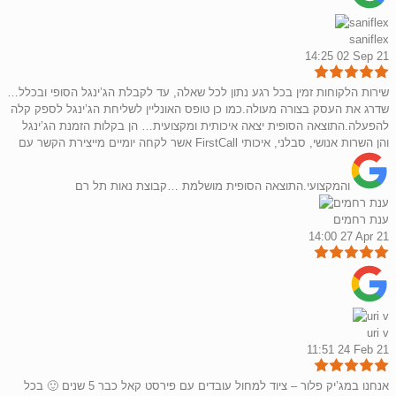
saniflex
14:25 02 Sep 21
שירות הלקוחות זמין בכל רגע נתון לכל שאלה, עד לקבלת הג’ינגל הסופי ובכלל…
שדרג את העסק בצורה מעולה.כמו כן טופס האונליין לשליחת הג’ינגל לספק קלה
להפעלה.התוצאה הסופית יצאה איכותית ומקצועית… הן בקלות הזמנת הג’ינגל
אשר לקחה יומיים מייצירת הקשר עם FirstCall והן השרות אנושי, סבלני, איכותי
והמקצועי.התוצאה הסופית מושלמת …קבוצת נאות תל רם
ענת רחמים
14:00 27 Apr 21
uri v
11:51 24 Feb 21
אנחנו במג’יק פלור – ציוד למחול עובדים עם פירסט קאל כבר 5 שנים 🙂 בכל