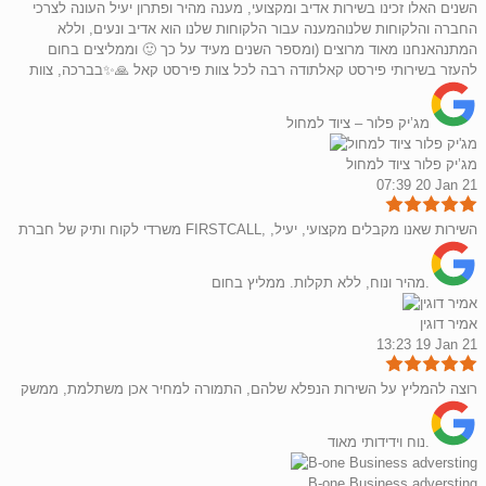
השנים האלו זכינו בשירות אדיב ומקצועי, מענה מהיר ופתרון יעיל העונה לצרכי
החברה והלקוחות שלנוהמענה עבור הלקוחות שלנו הוא אדיב ונעים, וללא
המתנהאנחנו מאוד מרוצים (ומספר השנים מעיד על כך 🙂 וממליצים בחום
להעזר בשירותי פירסט קאלתודה רבה לכל צוות פירסט קאל 🙏✨בברכה, צוות
מג’יק פלור – ציוד למחול
מג’יק פלור ציוד למחול
07:39 20 Jan 21
משרדי לקוח ותיק של חברת FIRSTCALL, השירות שאנו מקבלים מקצועי, יעיל,
מהיר ונוח, ללא תקלות. ממליץ בחום.
אמיר דוגין
13:23 19 Jan 21
רוצה להמליץ על השירות הנפלא שלהם, התמורה למחיר אכן משתלמת, ממשק
נוח וידידותי מאוד.
B-one Business adversting