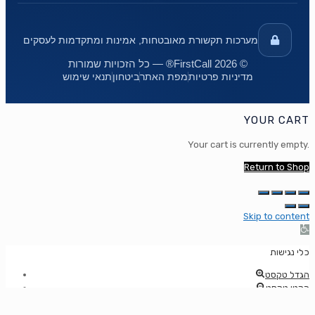
מערכות תקשורת מאובטחות, אמינות ומתקדמות לעסקים
© 2026 FirstCall® — כל הזכויות שמורות
מדיניות פרטיות
מפת האתר
ביטחון
תנאי שימוש
YOUR CART
Your cart is currently empty.
Return to Shop
Skip to content
Op
too
כלי נגישות
הגדל טקסט
הקטן טקסט
מגווני אפור
ניגודיות גבוהה