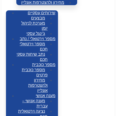
מחירון ולהצטרפות אונליין
שירותים עסקיים
מבצעים
מערכת לניהול
יומן
ג’ינגל עסקי
מספר וירטואלי / נתב
מספר וירטואלי
חכם
נתב שיחות עסקי
חכם
מספר כוכבית
מספר כוכבית
פרטים
מחירון
ולהצטרפות
אונליין
מענה אנושי
מענה אנושי –
עברית
נציגה וירטואלית