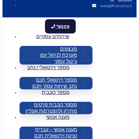
sales@firstcall.co.il
*6509
שירותים עסקיים
מבצעים
מערכת לניהול יומן
ג’ינגל עסקי
מספר וירטואלי / נתב
מספר וירטואלי חכם
נתב שיחות עסקי חכם
מספר כוכבית
מספר כוכבית פרטים
מחירון ולהצטרפות אונליין
מענה אנושי
מענה אנושי – עברית
נציגה וירטואלית חכם