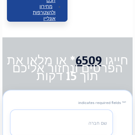
חכם
מחירון
ולהצטרפות
אונליין
חייגו
6509
* או מלאו את
הפרטים ונחזור אליכם
תוך 15 דקות
" indicates required fields
*
"